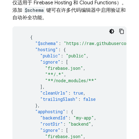
仅适用于
Firebase Hosting
和
Cloud Functions
）。
添加
$schema
键可在许多代码编辑器中启用验证和
自动补全功能。
{
"$schema"
:
"https://raw.githubusercontent
"hosting"
:
{
"public"
:
"public"
,
"ignore"
:
[
"firebase.json"
,
"**/.*"
,
"**/node_modules/**"
],
"cleanUrls"
:
true
,
"trailingSlash"
:
false
},
"apphosting"
:
{
"backendId"
:
"my-app"
,
"rootDir"
:
"backend"
,
"ignore"
:
[
"firebase.json"
,