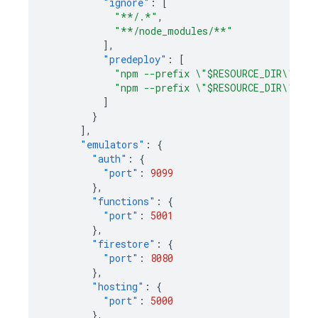
"ignore"
:
[
"**/.*"
,
"**/node_modules/**"
],
"predeploy"
:
[
"npm --prefix \"$RESOURCE_DIR\" run
"npm --prefix \"$RESOURCE_DIR\" run
]
}
],
"emulators"
:
{
"auth"
:
{
"port"
:
9099
},
"functions"
:
{
"port"
:
5001
},
"firestore"
:
{
"port"
:
8080
},
"hosting"
:
{
"port"
:
5000
},