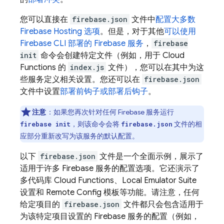
您可以直接在
firebase.json
文件中
配置大多数
Firebase Hosting
选项
。但是，对于其他
可以使用
Firebase
CLI 部署的 Firebase 服务
，
firebase
init
命令会创建特定文件（例如，用于
Cloud
Functions
的
index.js
文件），您可以在其中为这
些服务定义相关设置。您还可以在
firebase.json
文件中设置
部署前钩子或部署后钩子
。
注意
：
如果您再次针对任何 Firebase 服务运行
，则该命令会将
文件的相
firebase init
firebase.json
应部分重新改写为该服务的默认配置。
以下
firebase.json
文件是一个全面示例，展示了
适用于许多 Firebase 服务的配置选项。它还演示了
多代码库
Cloud Functions
、
Local Emulator Suite
设置和
Remote Config
模板等功能。请注意，任何
给定项目的
firebase.json
文件都只会包含适用于
为该特定项目设置的 Firebase 服务的配置（例如，