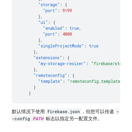
"storage"
:
{
"port"
:
9199
},
"ui"
:
{
"enabled"
:
true
,
"port"
:
4000
},
"singleProjectMode"
:
true
},
"extensions"
:
{
"my-storage-resizer"
:
"firebase/storage
},
"remoteconfig"
:
{
"template"
:
"remoteconfig.template.jso
}
}
默认情况下使用
firebase.json
，但您可以传递
-
-config
PATH
标志以指定另一配置文件。