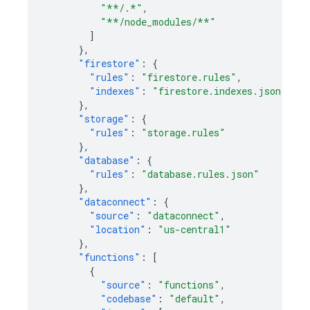
"**/.*"
,
"**/node_modules/**"
]
},
"firestore"
:
{
"rules"
:
"firestore.rules"
,
"indexes"
:
"firestore.indexes.json"
},
"storage"
:
{
"rules"
:
"storage.rules"
},
"database"
:
{
"rules"
:
"database.rules.json"
},
"dataconnect"
:
{
"source"
:
"dataconnect"
,
"location"
:
"us-central1"
},
"functions"
:
[
{
"source"
:
"functions"
,
"codebase"
:
"default"
,