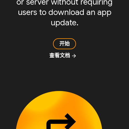
or server without requiring
users to download an app
update.
开始
查看文档
arrow_forward