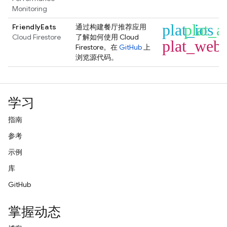
Monitoring
plat_ios
plat_a
FriendlyEats
通过构建餐厅推荐应用
Cloud Firestore
了解如何使用
Cloud
plat_web
Firestore
。在
GitHub
上
浏览源代码。
学习
指南
参考
示例
库
GitHub
掌握动态