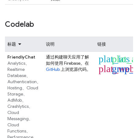
Codelab
标题
说明
链接
plat_ios
plat_a
FriendlyChat
通过构建聊天应用了解
Analytics
、
如何使用 Firebase。在
plat_web
gmp_f
Realtime
GitHub
上浏览源代码。
Database
、
Authentication
、
Hosting
、
Cloud
Storage
、
AdMob
、
Crashlytics
、
Cloud
Messaging
、
Cloud
Functions
、
Performance