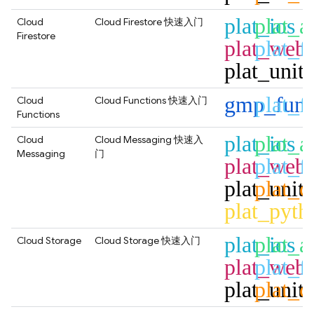
plat_ios
plat_a
Cloud
Cloud Firestore
快速入门
Firestore
plat_web
plat_fl
plat_unit
gmp_func
plat_fl
Cloud
Cloud Functions
快速入门
Functions
plat_ios
plat_a
Cloud
Cloud Messaging
快速入
Messaging
门
plat_web
plat_fl
plat_unit
plat_c
plat_pyth
plat_ios
plat_a
Cloud Storage
Cloud Storage
快速入门
plat_web
plat_fl
plat_unit
plat_c