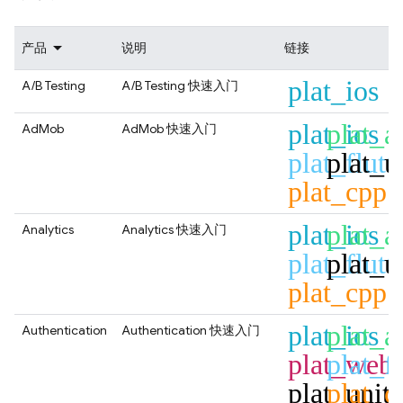
产品
说明
链接
plat_ios
A/B Testing
A/B Testing
快速入门
plat_ios
plat_a
AdMob
AdMob
快速入门
plat_flutt
plat_u
plat_cpp
plat_ios
plat_a
Analytics
Analytics
快速入门
plat_flutt
plat_u
plat_cpp
plat_ios
plat_a
Authentication
Authentication
快速入门
plat_web
plat_fl
plat_unit
plat_c