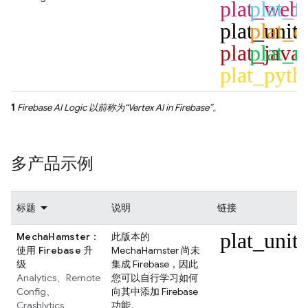
plat_web
plat_fl
plat_unit
plat_c
plat_java
plat_n
plat_pyth
1
Firebase AI Logic
以前称为“
Vertex AI in Firebase
”。
多产品示例
标题
说明
链接
plat_unit
MechaHamster：
此版本的
使用 Firebase 升
MechaHamster 尚未
级
集成 Firebase，因此
Analytics
、
Remote
您可以自行学习如何
Config
、
向其中添加 Firebase
Crashlytics
功能。