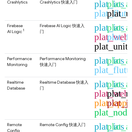
plat_ios
plat_a
Crashlytics
Crashlytics
快速入门
plat_flutt
plat_u
plat_ios
plat_a
Firebase
Firebase AI Logic
快速入
1
AI Logic
门
plat_web
plat_fl
plat_unit
plat_ios
plat_a
Performance
Performance Monitoring
Monitoring
快速入门
plat_flutt
plat_ios
plat_a
Realtime
Realtime Database
快速入
Database
门
plat_web
plat_u
plat_cpp
plat_j
plat_node
plat_ios
plat_a
Remote
Remote Config
快速入门
Config