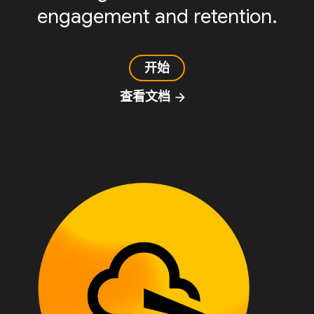
engagement and retention.
开始
查看文档
arrow_forward