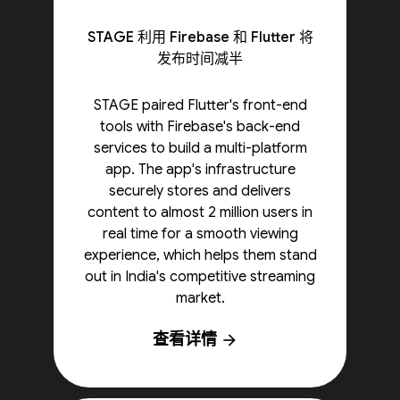
STAGE 利用 Firebase 和 Flutter 将
发布时间减半
STAGE paired Flutter's front-end
tools with Firebase's back-end
services to build a multi-platform
app. The app's infrastructure
securely stores and delivers
content to almost 2 million users in
real time for a smooth viewing
experience, which helps them stand
out in India's competitive streaming
market.
查看详情
arrow_forward