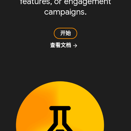
features, or engagement
campaigns.
开始
查看文档
arrow_forward