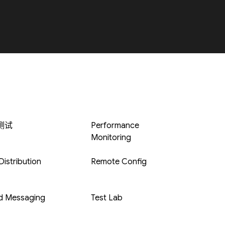
 测试
Performance
Monitoring
istribution
Remote Config
d Messaging
Test Lab