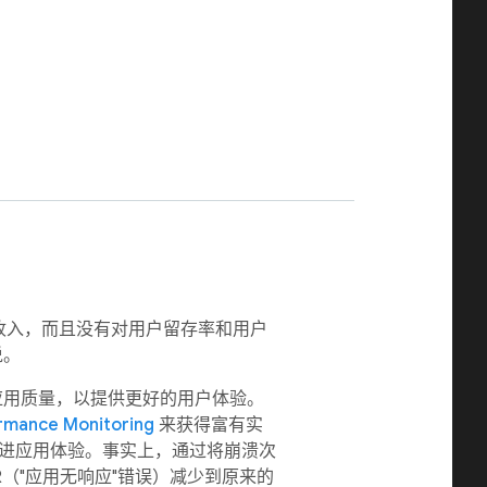
了广告收入，而且没有对用户留存率和用户
说。
高其应用质量，以提供更好的用户体验。
rmance Monitoring
来获得富有实
进应用体验。事实上，通过将崩溃次
R（"应用无响应"错误）减少到原来的