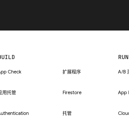
BUILD
RUN
App Check
扩展程序
A/B
应用托管
Firestore
App D
uthentication
托管
Clou