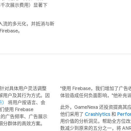
估的每千次展示费用）显著下
入流的多元化，并抵消与新
ebase。
改用针对具体用户灵活调整
"使用 Firebase，我们增加
解用户及其行为方式。因
体验造成任何负面影响，"他补充
分析）
将用户按语言、会
此外，GameNexa 还投资提
 Firebase
他们采用了
Crashlytics
和
Perfo
的广告频率、广告展示
用价值的分析洞见，帮助全方位改
细分群体的高效方案。
数减少到原来的五分之一，将 AN