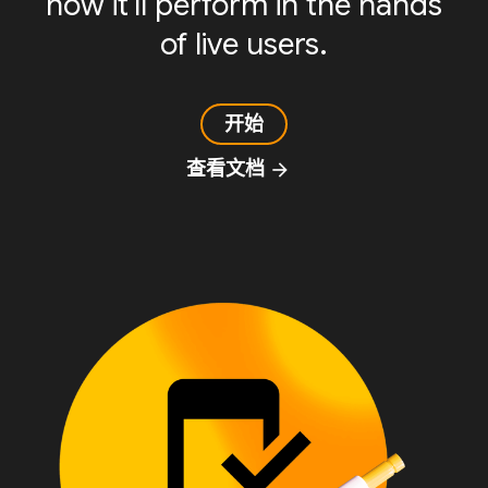
how it'll perform in the hands
of live users.
开始
查看文档
arrow_forward