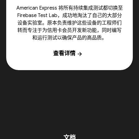
American Express 将所有持续集成测试都切换至
Firebase Test Lab，成功地淘汰了自己的大部分
设备实验室。原本负责维护这些设备的工程师们
转而专注于为信用卡会员开发新功能，同时编写
和运行测试以确保产品的高品质。
查看详情
arrow_forward
文档