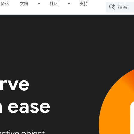
价格
文档
社区
支持
erve
h ease
ective object