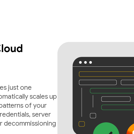
Cloud
es just one
matically scales up
atterns of your
edentials, server
 or decommissioning