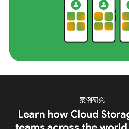
案例研究
Learn how Cloud Stora
teams across the world