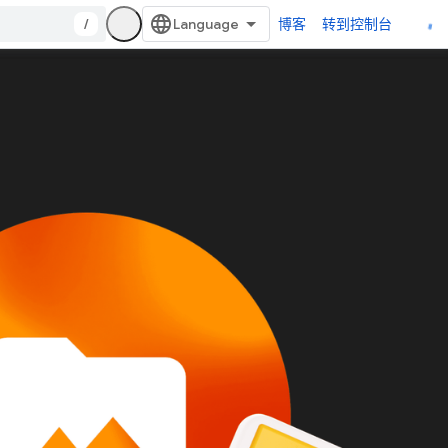
/
博客
转到控制台