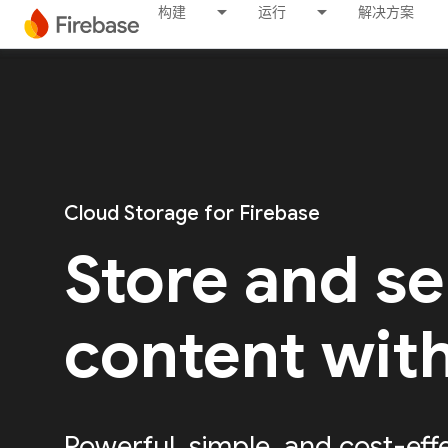
构建
运行
解决方案
Cloud Storage for Firebase
Store and s
content wit
Powerful, simple, and cost-eff