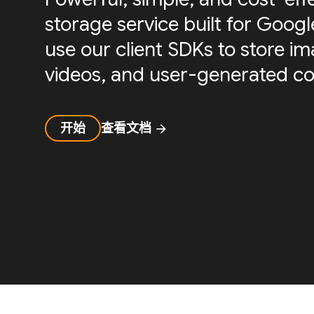
storage service built for Googl
use our client SDKs to store ima
videos, and user-generated co
开始
查看文档
arrow_forward