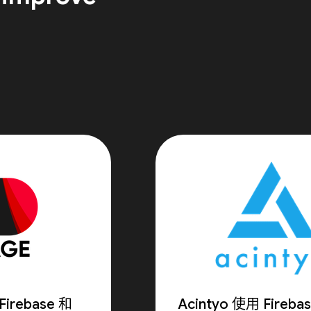
irebase 和
Acintyo 使用 Fireb