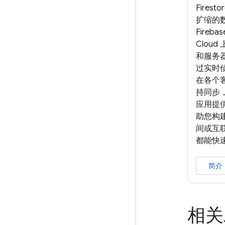
Fires
扩缩的
Fireba
Clou
和服务
过实时
在各个
持同步，
应用提
助您构
间或互
都能快
简介
相