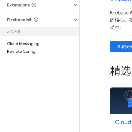
Extensions
Firebas
Firebase ML
的核心。
提示。
相关产品
Cloud Messaging
查看安
Remote Config
精
Cloud