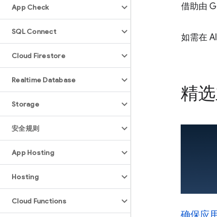
借助由 G
App Check
SQL Connect
如需在 A
Cloud Firestore
Realtime Database
精选
Storage
安全规则
App Hosting
Hosting
Cloud Functions
确保应