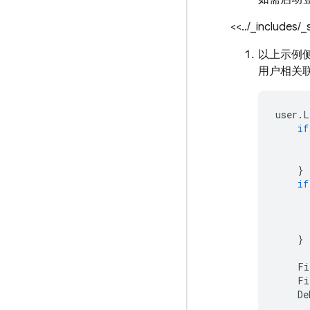
<<../_includes/
以上示例
用户相关
user
.
L
if
}
if
}
Fi
Fi
De