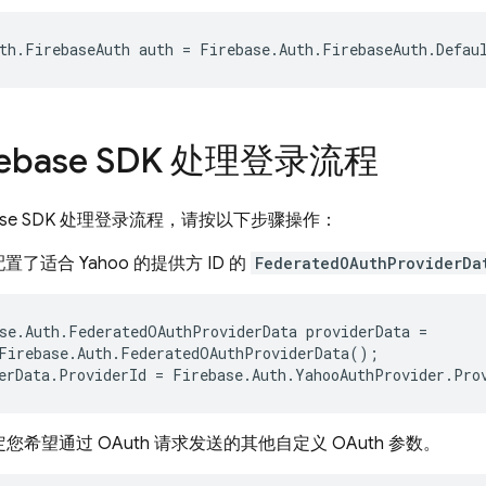
th
.
FirebaseAuth
auth
=
Firebase
.
Auth
.
FirebaseAuth
.
Defau
rebase SDK 处理登录流程
base SDK 处理登录流程，请按以下步骤操作：
了适合 Yahoo 的提供方 ID 的
FederatedOAuthProviderDa
se
.
Auth
.
FederatedOAuthProviderData
providerData
=
Firebase
.
Auth
.
FederatedOAuthProviderData
();
erData
.
ProviderId
=
Firebase
.
Auth
.
YahooAuthProvider
.
Pro
您希望通过 OAuth 请求发送的其他自定义 OAuth 参数。