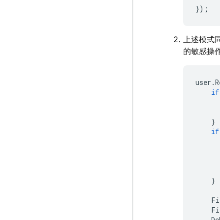
});
上述模式
的敏感操
user
.
R
if
}
if
}
Fi
Fi
De