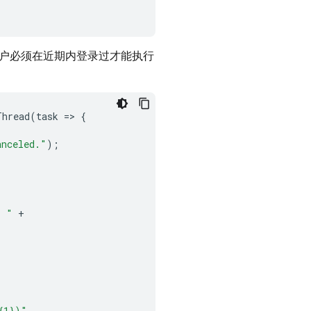
户必须在近期内登录过才能执行
Thread
(
task
=
>
{
anceled."
);
: "
+
{1})"
,