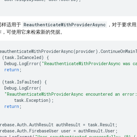
同样适用于
ReauthenticateWithProviderAsync
，对于要求用
作，可使用它来检索新的凭据。
eauthenticateWithProviderAsync
(
provider
).
ContinueOnMain
(
task
.
IsCanceled
)
{
Debug
.
LogError
(
"ReauthenticateWithProviderAsync was c
return
;
(
task
.
IsFaulted
)
{
Debug
.
LogError
(
"ReauthenticateWithProviderAsync encountered an error
task
.
Exception
);
return
;
rebase
.
Auth
.
AuthResult
authResult
=
task
.
Result
;
rebase
.
Auth
.
FirebaseUser
user
=
authResult
.
User
;
bug
.
LogFormat
(
"User reauthenticated successfully: {0} (