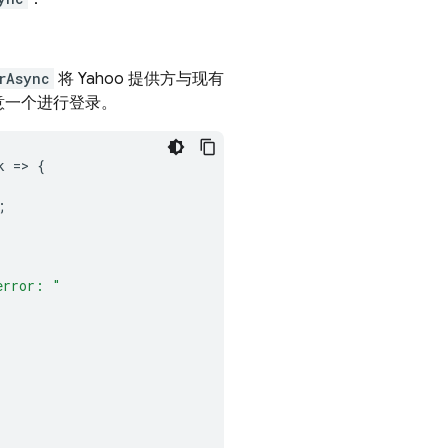
rAsync
将 Yahoo 提供方与现有
意一个进行登录。
k
=
>
{
;
error: "