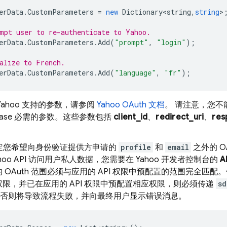
erData
.
CustomParameters
=
new
Dictionary<string
,
string
>
mpt user to re-authenticate to Yahoo.
erData
.
CustomParameters
.
Add
(
"prompt"
,
"login"
);
alize to French.
erData
.
CustomParameters
.
Add
(
"language"
,
"fr"
);
Yahoo 支持的参数，请参阅
Yahoo OAuth 文档
。 请注意，您不
ebase 必需的参数。这些参数包括
client_id
、
redirect_uri
、
res
定您希望向身份验证提供方申请的
profile
和
email
之外的 O
hoo API 访问用户私人数据，您需要在 Yahoo 开发者控制台的
A
 OAuth 范围必须与应用的 API 权限中预配置的范围完全匹
限，并已在应用的 API 权限中预配置相应权限，则必须传递
sd
否则将导致流程失败，并向最终用户显示错误消息。