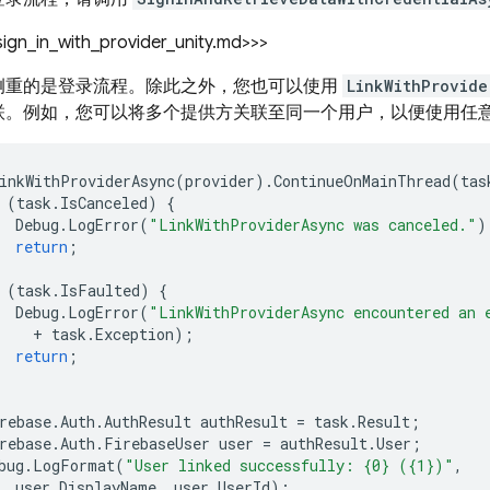
_sign_in_with_provider_unity.md>>>
侧重的是登录流程。除此之外，您也可以使用
LinkWithProvide
联。例如，您可以将多个提供方关联至同一个用户，以便使用任
inkWithProviderAsync
(
provider
).
ContinueOnMainThread
(
tas
(
task
.
IsCanceled
)
{
Debug
.
LogError
(
"LinkWithProviderAsync was canceled."
)
return
;
(
task
.
IsFaulted
)
{
Debug
.
LogError
(
"LinkWithProviderAsync encountered an 
+
task
.
Exception
);
return
;
rebase
.
Auth
.
AuthResult
authResult
=
task
.
Result
;
rebase
.
Auth
.
FirebaseUser
user
=
authResult
.
User
;
bug
.
LogFormat
(
"User linked successfully: {0} ({1})"
,
user
.
DisplayName
,
user
.
UserId
);