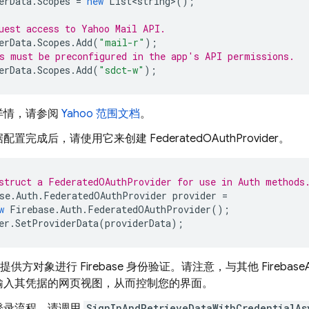
erData
.
Scopes
=
new
List<string>
();
uest access to Yahoo Mail API.
erData
.
Scopes
.
Add
(
"mail-r"
);
s must be preconfigured in the app's API permissions.
erData
.
Scopes
.
Add
(
"sdct-w"
);
详情，请参阅
Yahoo 范围文档
。
置完成后，请使用它来创建 FederatedOAuthProvider。
struct a FederatedOAuthProvider for use in Auth methods
se
.
Auth
.
FederatedOAuthProvider
provider
=
w
Firebase
.
Auth
.
FederatedOAuthProvider
();
er
.
SetProviderData
(
providerData
);
h 提供方对象进行 Firebase 身份验证。请注意，与其他 Fireba
输入其凭据的网页视图，从而控制您的界面。
登录流程，请调用
SignInAndRetrieveDataWithCredentialAs