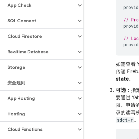
App Check
provid
// Pro
SQL Connect
provid
Cloud Firestore
// Loc
provid
Realtime Database
如需查看 
Storage
传递 Fir
state
。
安全规则
可选
：指
要通过 Ya
App Hosting
限。申请的
录的读写权
Hosting
sdct-r
。
Cloud Functions