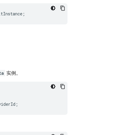
ltInstance
;
ta
实例。
viderId
;