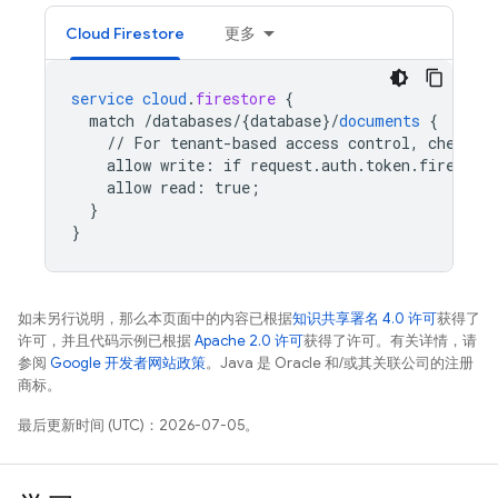
Cloud Firestore
更多
service
cloud
.
firestore
{
match
/databases/{database
}
/
documents
{
//
For
tenant-based
access
control,
check
f
allow
write
:
if
request
.
auth
.
token
.
firebase
allow
read
:
true
;
}
}
如未另行说明，那么本页面中的内容已根据
知识共享署名 4.0 许可
获得了
许可，并且代码示例已根据
Apache 2.0 许可
获得了许可。有关详情，请
参阅
Google 开发者网站政策
。Java 是 Oracle 和/或其关联公司的注册
商标。
最后更新时间 (UTC)：2026-07-05。