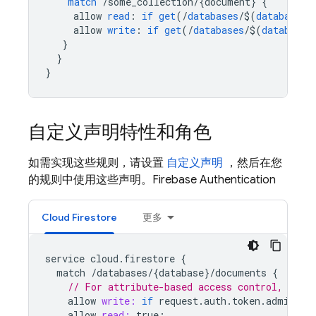
match
/
some_collection
/
{
document
}
{
allow
read
:
if
get
(
/
databases
/
$
(
database
)
/
allow
write
:
if
get
(
/
databases
/
$
(
database
)
}
}
}
自定义声明特性和角色
如需实现这些规则，请设置
自定义声明
，然后在您
的规则中使用这些声明。
Firebase Authentication
Cloud Firestore
更多
service
cloud
.
firestore
{
match
/
databases
/
{
database
}
/
documents
{
// For attribute-based access control, chec
allow
write:
if
request
.
auth
.
token
.
admin
==
allow
read:
true
;