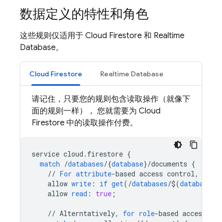
数据定义的特性和角色
这些规则仅适用于
Cloud Firestore
和
Realtime
Database
。
Cloud Firestore
Realtime Database
请记住，只要您的规则包含读取操作（就像下
面的规则一样）， 您就需要为
Cloud
Firestore
中的读取操作付费。
service
cloud
.
firestore
{
match
/
databases
/
{
database
}
/
documents
{
//
For
attribute
-
based
access
control
,
Chec
allow
write
:
if
get
(
/
databases
/
$
(
database
)
/
allow
read
:
true
;
//
Alterntatively
,
for
role
-
based
access
,
as