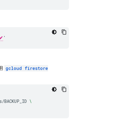
用
gcloud firestore
s/BACKUP_ID
\