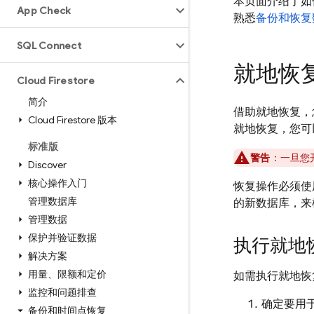
本页面介绍了如
App Check
熟悉
备份和恢复
SQL Connect
就地恢
Cloud Firestore
简介
借助就地恢复，
Cloud Firestore 版本
就地恢复，您可
标准版
警告
：一旦您
Discover
核心操作入门
恢复操作必须使
管理数据库
的新数据库，来
管理数据
保护并验证数据
执行就地
解决方案
用量、限额和定价
如需执行就地恢
监控和问题排查
确定要用
备份和时间点恢复