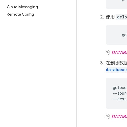
Cloud Messaging
Remote Config
使用
gclo
    gc
将
DATAB
在删除数据
database
gcloud
--sour
--dest
将
DATAB