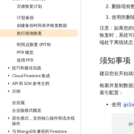
灾难恢复计划
删除现有
使用所删除
计划备份
创建备份时间表并恢复数据
注意：如果您的
执行就地恢复
恢复时，系统可
端处于离线状态
时间点恢复 (PITR)
PITR 概览
须知事项
使用 PITR
技巧和最佳实践
建议您在开始就
Cloud Firestore 集成
API 和 SDK 参考文档
检索并复制数据
示例
索引配置：
企业版
使用
gclo
企业版模式概览
原生模式，支持核心操作和流水线
    gc
操作
与 Mongo
DB 兼容的 Firestore