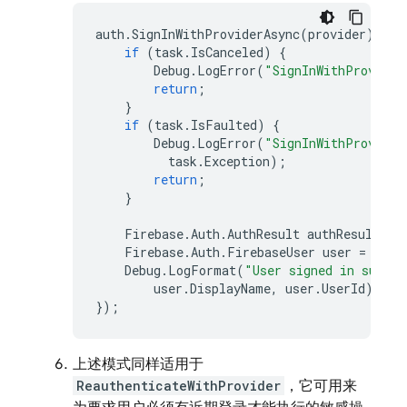
auth
.
SignInWithProviderAsync
(
provider
).
Con
if
(
task
.
IsCanceled
)
{
Debug
.
LogError
(
"SignInWithProvider
return
;
}
if
(
task
.
IsFaulted
)
{
Debug
.
LogError
(
"SignInWithProvider
task
.
Exception
);
return
;
}
Firebase
.
Auth
.
AuthResult
authResult
=
Firebase
.
Auth
.
FirebaseUser
user
=
auth
Debug
.
LogFormat
(
"User signed in succes
user
.
DisplayName
,
user
.
UserId
);
});
上述模式同样适用于
ReauthenticateWithProvider
，它可用来