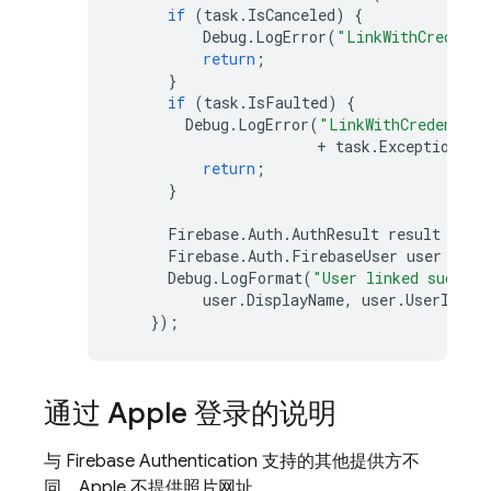
if
(
task
.
IsCanceled
)
{
Debug
.
LogError
(
"LinkWithCredenti
return
;
}
if
(
task
.
IsFaulted
)
{
Debug
.
LogError
(
"LinkWithCredential
+
task
.
Exception
);
return
;
}
Firebase
.
Auth
.
AuthResult
result
=
ta
Firebase
.
Auth
.
FirebaseUser
user
=
re
Debug
.
LogFormat
(
"User linked success
user
.
DisplayName
,
user
.
UserId
);
});
通过 Apple 登录的说明
与 Firebase Authentication 支持的其他提供方不
同，Apple 不提供照片网址。