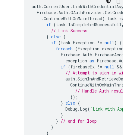
auth
.
CurrentUser
.
LinkWithCredentialAsync
(
Firebase
.
Auth
.
OAuthProvider
.
GetCredentia
.
ContinueWithOnMainThread
(
task
=
>
{
if
(
task
.
IsCompletedSuccessfully
)
{
// Link Success
}
else
{
if
(
task
.
Exception
!=
null
)
{
foreach
(
Exception
exception
in
Firebase
.
Auth
.
FirebaseAccountL
exception
as
Firebase
.
Auth
.
F
if
(
firebaseEx
!=
null
 && 
fire
// Attempt to sign in with t
auth
.
SignInAndRetrieveDataWi
ContinueWithOnMainThread
(
// Handle Auth result.
});
}
else
{
Debug
.
Log
(
"Link with Apple f
}
}
// end for loop
}
}