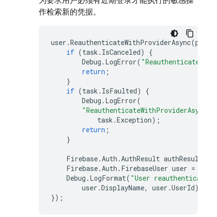
为要求用户必须有近期登录才能执行的敏感操
作检索新的凭据。
user
.
ReauthenticateWithProviderAsync
(
provi
if
(
task
.
IsCanceled
)
{
Debug
.
LogError
(
"ReauthenticateWith
return
;
}
if
(
task
.
IsFaulted
)
{
Debug
.
LogError
(
"ReauthenticateWithProviderAsync e
task
.
Exception
);
return
;
}
Firebase
.
Auth
.
AuthResult
authResult
=
Firebase
.
Auth
.
FirebaseUser
user
=
auth
Debug
.
LogFormat
(
"User reauthenticated 
user
.
DisplayName
,
user
.
UserId
);
});