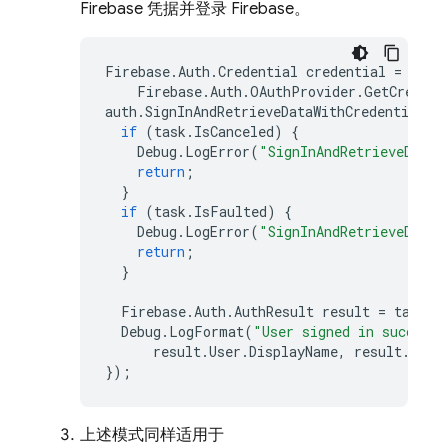
Firebase 凭据并登录 Firebase。
Firebase
.
Auth
.
Credential
credential
=
Firebase
.
Auth
.
OAuthProvider
.
GetCredent
auth
.
SignInAndRetrieveDataWithCredentialAs
if
(
task
.
IsCanceled
)
{
Debug
.
LogError
(
"SignInAndRetrieveDataW
return
;
}
if
(
task
.
IsFaulted
)
{
Debug
.
LogError
(
"SignInAndRetrieveDataW
return
;
}
Firebase
.
Auth
.
AuthResult
result
=
task
.
R
Debug
.
LogFormat
(
"User signed in successf
result
.
User
.
DisplayName
,
result
.
User
});
上述模式同样适用于