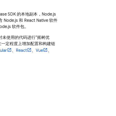
se SDK 的本地副本，Node.js
e.js 和 React Native 软件
e.js 软件包。
对未使用的代码进行“摇树优
能会在一定程度上增加配置和构建链
ular
、
React
、
Vue
、