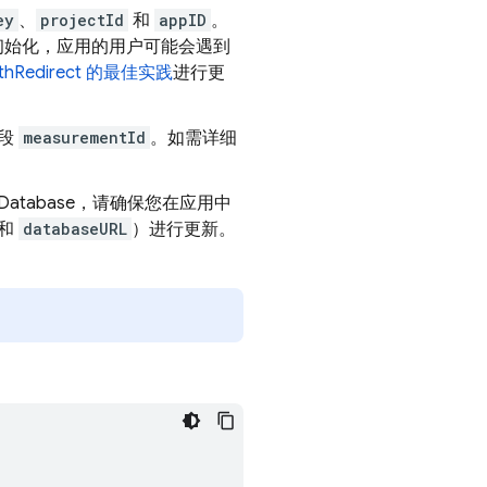
ey
、
projectId
和
appID
。
行初始化，应用的用户可能会遇到
ithRedirect 的最佳实践
进行更
字段
measurementId
。如需详细
 Database
，请确保您在应用中
和
databaseURL
）进行更新。