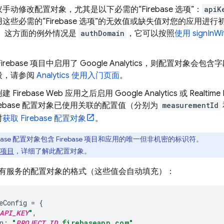
手动修改配置对象，尤其是以下必需的“Firebase 选项”：
apiK
这些必需的“Firebase 选项”的无效值或缺失值对您的应用进
。 这方面的例外情况是
authDomain
，它可以按照
使用 signInW
irebase 项目中启用了
Google Analytics
，则配置对象会包含
段，请参阅
Analytics
使用入门页面
。
 Firebase Web 应用之后
启用
Google Analytics
或
Realtime
irebase 配置对象已使用关联的配置值（分别为
measurementId
时
获取 Firebase 配置对象
。
rebase 配置对象包含 Firebase 项目和应用的唯一但非机密的标识符。
e 项目
，详细了解此配置对象。
有服务的配置对象的格式（这些值会自动填充）：
eConfig
=
{
API_KEY
"
,
n
:
"
PROJECT_ID
.firebaseapp.com"
,