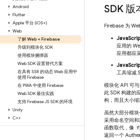
SDK 
Android
Flutter
Apple 平台 (i
OS+)
Firebase 为
Web
JavaScr
了解 Web + Firebase
应用的 W
升级到模块化 SDK
应用都应采
使用模块捆绑器
Web SDK 设置替代方案
JavaScri
在具有 SSR 的动态 Web 应用中
工具缩减 
使用 Firebase
模块化 API
在 PWA 中使用 Firebase
此 SDK 构建
Web SDK 最佳实践
构，而且大小缩减
支持 Firebase JS SDK 的环境
Unity
虽然大部分模块化
C++
采用命名空间和服
函数取代，像
f
返回一个
Authen