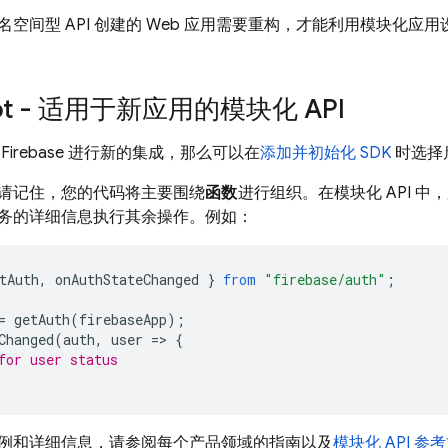
名空间型 API 创建的 Web 应用需要重构，才能利用模块化应
ipt - 适用于新应用的模块化 API
Firebase 进行新的集成，那么可以在
添加并初始化 SDK
时选择启
请记住，您的代码将主要围绕
函数
进行组织。在模块化 API 
务的详细信息执行其余操作。例如：
tAuth
,
onAuthStateChanged
}
from
"firebase/auth"
;
=
getAuth
(
firebaseApp
);
Changed
(
auth
,
user
=
>
{
for user status
例和详细信息，请参阅每个产品领域的指南以及
模块化 API 参