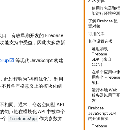
SDK 变体
使用打包器和框
架进行环境检测
了解 Firebase 配
置对象
可用的库
t 接口，有较早期开发的 Firebase
其他设置选项
的新功能支持中受益，因此大多数新
延迟加载
Firebase
SDK（来自
ollup
等现代 JavaScript 构建
CDN）
在单个应用中使
用多个 Firebase
，此过程称为“摇树优化”。利用
项目
但并不具备严格意义上的模块化结
运行本地 Web
服务器以用于开
发
并不相同。通常，命名空间型 API
Firebase
的句点链在模块化 API 中被单个
JavaScript SDK
一个
firebaseApp
作为参数并
的开源资源
Firebase