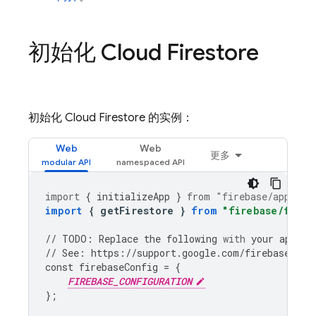
初始化
Cloud Firestore
初始化
Cloud Firestore
的实例：
Web
Web
更多
import
{
initializeApp
}
from
"firebase/app"
;
import
{
getFirestore
}
from
"firebase/fires
//
TODO
:
Replace
the
following
with
your
app
's 
//
See
:
https
:
//
support
.
google
.
com
/
firebase
/
ans
const
firebaseConfig
=
{
FIREBASE_CONFIGURATION
};