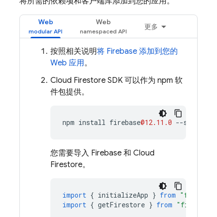
将所需的依赖项和客户端库添加到您的应用。
Web
Web
更多
按照相关说明
将 Firebase 添加到您的
Web 应用
。
Cloud Firestore
SDK 可以作为 npm 软
件包提供。
npm
install
firebase
@12.11.0
--
save
您需要导入 Firebase 和
Cloud
Firestore
。
import
{
initializeApp
}
from
"firebase
import
{
getFirestore
}
from
"firebase/