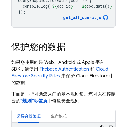
querySnapshot
.
forEach
((
doc
)
=
>
{
console
.
log
(
`
${
doc
.
id
}
 => 
${
doc
.
data
()
}
`
);
});
get_all_users
.
js
保护您的数据
如果您使用的是 Web、Android 或 Apple 平台
SDK，请使用
Firebase Authentication
和
Cloud
Firestore
Security Rules
来保护
Cloud Firestore
中
的数据。
下面是一些可助您入门的基本规则集。您可以在控制
台的
“规则”标签页
中修改安全规则。
需要身份验证
生产模式