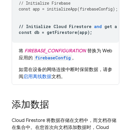
//
Initialize
Firebase
const
app
=
initializeApp
(
firebaseConfig
);
//
Initialize
Cloud
Firestore
and
get
a
refe
const
db
=
getFirestore
(
app
);
将
FIREBASE_CONFIGURATION
替换为 Web
应用的
firebaseConfig
。
如需在设备的网络连接中断时保留数据，请参
阅
启用离线数据
文档。
添加数据
Cloud Firestore
将数据存储在文档中，而文档存储
在集合中。在您首次向文档添加数据时，
Cloud