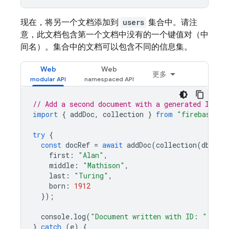
现在，将另一个文档添加到
users
集合中。请注
意，此文档包含第一个文档中没有的一个键值对（中
间名）。集合中的文档可以包含不同的信息集。
Web
Web
更多
// Add a second document with a generated ID.
import
{
addDoc
,
collection
}
from
"firebase/fi
try
{
const
docRef
=
await
addDoc
(
collection
(
db
,
"u
first
:
"Alan"
,
middle
:
"Mathison"
,
last
:
"Turing"
,
born
:
1912
});
console
.
log
(
"Document written with ID: "
,
doc
}
catch
(
e
)
{