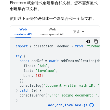
Firestore
就会隐式创建集合和文档。您不需要显式
创建集合或文档。
使用以下示例代码创建一个新集合和一个新文档。
Web
Web
更多
import
{
collection
,
addDoc
}
from
"firebase/fi
try
{
const
docRef
=
await
addDoc
(
collection
(
db
,
"u
first
:
"Ada"
,
last
:
"Lovelace"
,
born
:
1815
});
console
.
log
(
"Document written with ID: "
,
doc
}
catch
(
e
)
{
console
.
error
(
"Error adding document: "
,
e
);
}
add_ada_lovelace
.
js