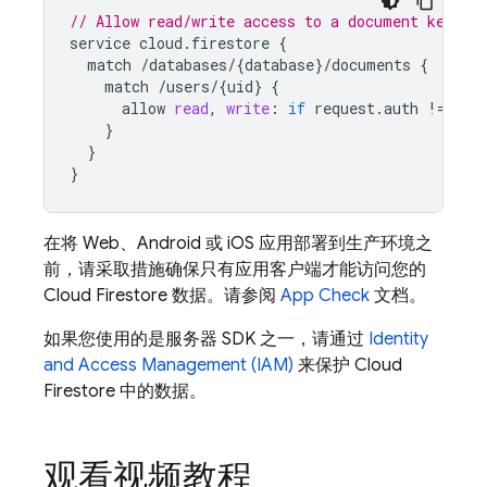
// Allow read/write access to a document keyed 
service
cloud
.
firestore
{
match
/
databases
/
{
database
}
/
documents
{
match
/
users
/
{
uid
}
{
allow
read
,
write
:
if
request
.
auth
!
=
nul
}
}
}
在将 Web、Android 或 iOS 应用部署到生产环境之
前，请采取措施确保只有应用客户端才能访问您的
Cloud Firestore
数据。请参阅
App Check
文档。
如果您使用的是服务器 SDK 之一，请通过
Identity
and Access Management (IAM)
来保护
Cloud
Firestore
中的数据。
观看视频教程