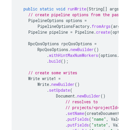
public
static
void
runWrite
(
String
[]
args
,
St
// create pipeline options from the passed 
PipelineOptions
options
=
PipelineOptionsFactory
.
fromArgs
(
args
).
w
Pipeline
pipeline
=
Pipeline
.
create
(
options
RpcQosOptions
rpcQosOptions
=
RpcQosOptions
.
newBuilder
()
.
withHintMaxNumWorkers
(
options
.
as
(
D
.
build
();
// create some writes
Write
write1
=
Write
.
newBuilder
()
.
setUpdate
(
Document
.
newBuilder
()
// resolves to
// projects/<projectId>/dat
.
setName
(
createDocumentName
.
putFields
(
"name"
,
Value
.
ne
.
putFields
(
"state"
,
Value
.
n