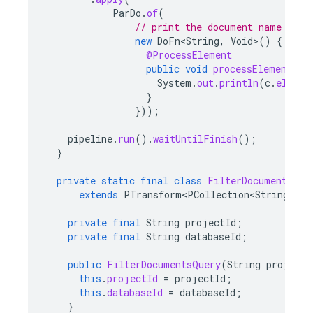
ParDo
.
of
(
// print the document name
new
DoFn<String
,
Void
>
()
{
@ProcessElement
public
void
processElement
(
Pr
System
.
out
.
println
(
c
.
elemen
}
}));
pipeline
.
run
().
waitUntilFinish
();
}
private
static
final
class
FilterDocumentsQue
extends
PTransform<PCollection<String>
,
P
private
final
String
projectId
;
private
final
String
databaseId
;
public
FilterDocumentsQuery
(
String
projectI
this
.
projectId
=
projectId
;
this
.
databaseId
=
databaseId
;
}