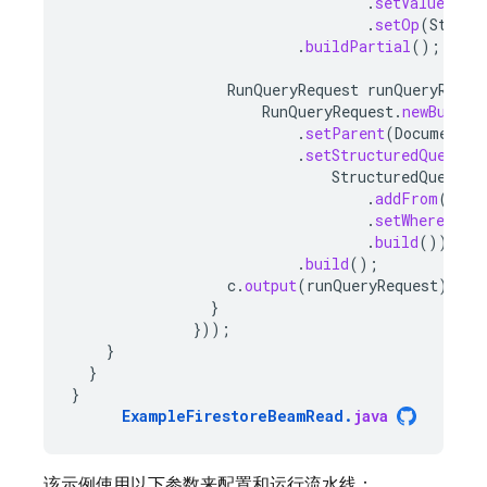
.
setValue
(
Val
.
setOp
(
Struct
.
buildPartial
();
RunQueryRequest
runQueryReque
RunQueryRequest
.
newBuilde
.
setParent
(
DocumentRo
.
setStructuredQuery
(
StructuredQuery
.
n
.
addFrom
(
coll
.
setWhere
(
cou
.
build
())
.
build
();
c
.
output
(
runQueryRequest
);
}
}));
}
}
}
ExampleFirestoreBeamRead
.
java
该示例使用以下参数来配置和运行流水线：