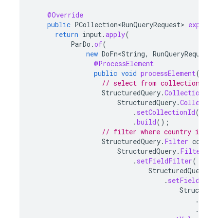
@Override
public
PCollection<RunQueryRequest>
expand
(
return
input
.
apply
(
ParDo
.
of
(
new
DoFn<String
,
RunQueryRequest
>
@ProcessElement
public
void
processElement
(
Proc
// select from collection "ci
StructuredQuery
.
CollectionSel
StructuredQuery
.
Collectio
.
setCollectionId
(
Obje
.
build
();
// filter where country is eq
StructuredQuery
.
Filter
countr
StructuredQuery
.
Filter
.
ne
.
setFieldFilter
(
StructuredQuery
.
F
.
setField
(
Structure
.
setF
.
buil