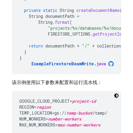
private
static
String
createDocumentName
(
Stri
String
documentPath
=
String
.
format
(
"projects/%s/databases/%s/document
FIRESTORE_OPTIONS
.
getProjectId
(),
return
documentPath
+
"/"
+
collectionId
+
}
}
ExampleFirestoreBeamWrite
.
java
该示例使用以下参数来配置和运行流水线：
GOOGLE_CLOUD_PROJECT=
project-id
REGION=
region
TEMP_LOCATION=gs://
temp-bucket
/temp/

NUM_WORKERS=
number-workers
MAX_NUM_WORKERS=
max-number-workers