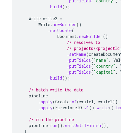
.
putFields
(
"country"
,
Value
.
build
();
Write
write2
=
Write
.
newBuilder
()
.
setUpdate
(
Document
.
newBuilder
()
// resolves to
// projects/<projectId>/dat
.
setName
(
createDocumentName
.
putFields
(
"name"
,
Value
.
ne
.
putFields
(
"country"
,
Value
.
putFields
(
"capital"
,
Value
.
build
();
// batch write the data
pipeline
.
apply
(
Create
.
of
(
write1
,
write2
))
.
apply
(
FirestoreIO
.
v1
().
write
().
batchWr
// run the pipeline
pipeline
.
run
().
waitUntilFinish
();
}