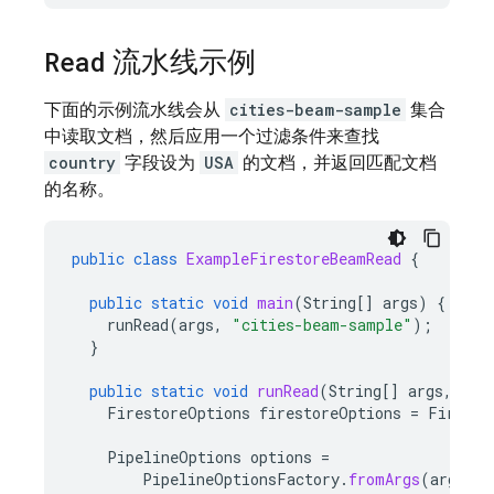
Read
流水线示例
下面的示例流水线会从
cities-beam-sample
集合
中读取文档，然后应用一个过滤条件来查找
country
字段设为
USA
的文档，并返回匹配文档
的名称。
public
class
ExampleFirestoreBeamRead
{
public
static
void
main
(
String
[]
args
)
{
runRead
(
args
,
"cities-beam-sample"
);
}
public
static
void
runRead
(
String
[]
args
,
Str
FirestoreOptions
firestoreOptions
=
Firesto
PipelineOptions
options
=
PipelineOptionsFactory
.
fromArgs
(
args
).
w