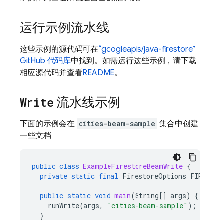
运行示例流水线
这些示例的源代码可在
“googleapis/java-firestore”
GitHub 代码库
中找到。
如需运行这些示例，请下载
相应源代码并查看
README
。
Write
流水线示例
下面的示例会在
cities-beam-sample
集合中创建
一些文档：
public
class
ExampleFirestoreBeamWrite
{
private
static
final
FirestoreOptions
FIRESTO
public
static
void
main
(
String
[]
args
)
{
runWrite
(
args
,
"cities-beam-sample"
);
}