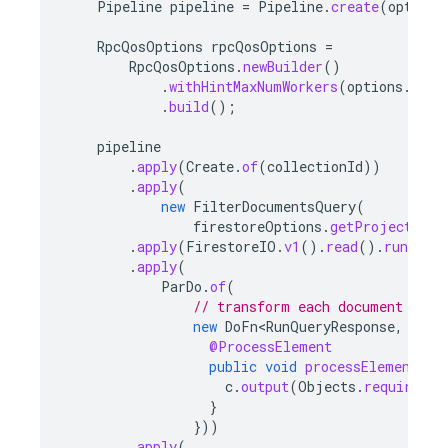
Pipeline
pipeline
=
Pipeline
.
create
(
options
RpcQosOptions
rpcQosOptions
=
RpcQosOptions
.
newBuilder
()
.
withHintMaxNumWorkers
(
options
.
as
(
D
.
build
();
pipeline
.
apply
(
Create
.
of
(
collectionId
))
.
apply
(
new
FilterDocumentsQuery
(
firestoreOptions
.
getProjectId
()
.
apply
(
FirestoreIO
.
v1
().
read
().
runQuer
.
apply
(
ParDo
.
of
(
// transform each document to i
new
DoFn<RunQueryResponse
,
Stri
@ProcessElement
public
void
processElement
(
Pr
c
.
output
(
Objects
.
requireNon
}
}))
.
apply
(