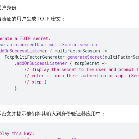
用户身份。
验证的用户生成 TOTP 密文：
erate a TOTP secret.
se
.
auth
.
currentUser
.
multiFactor
.
session
ddOnSuccessListener
{
multiFactorSession
-
TotpMultiFactorGenerator
.
generateSecret
(
multiFactorSe
.
addOnSuccessListener
{
totpSecret
-
// Display the secret to the user and prompt t
// enter it into their authenticator app. (See
// step.)
}
示密文并提示他们将其输入到身份验证器应用中：
play this key: