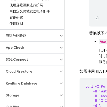
使用屏蔽函数进行扩展
向自定义网域发送电子邮件
案例研究
})
使用限制
替换以下
电话号码验证
NUM
App Check
TO
时，
SQL Connect
服务
如需使用 REST
Cloud Firestore
Realtime Database
curl -X PAT
    -H "Aut
Storage
    -H "Con
    -H "X-G
    -d \