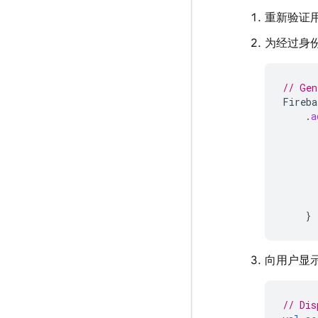
重新验证
为经过身份
// Gen
Fireba
.
a
}
向用户显
// Dis