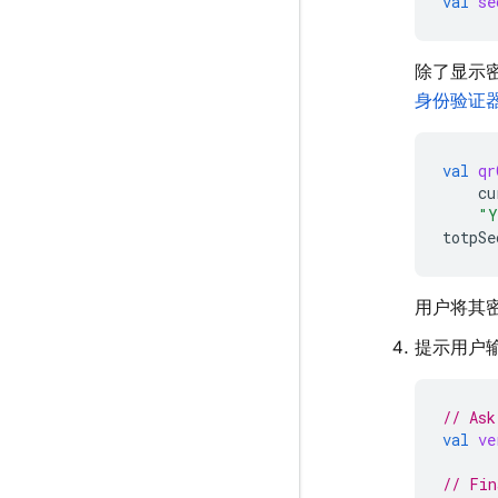
val
se
除了显示
身份验证器
val
qr
cu
"Y
totpSe
用户将其密
提示用户输
// Ask
val
ve
// Fin