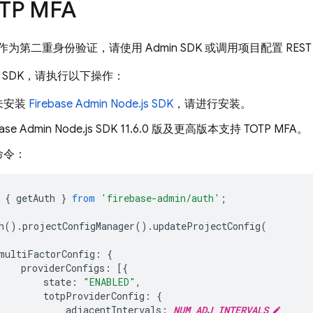
TP MFA
P 作为第二重身份验证，请使用
Admin SDK
或调用项目配置 REST
 SDK
，请执行以下操作：
未安装
Firebase Admin Node.js SDK
，请进行安装。
base Admin Node.js SDK 11.6.0 版及更高版本支持 TOTP MFA。
命令：
{
getAuth
}
from
'firebase-admin/auth'
;
h
().
projectConfigManager
().
updateProjectConfig
(
multiFactorConfig
:
{
providerConfigs
:
[{
state
:
"ENABLED"
,
totpProviderConfig
:
{
adjacentIntervals
:
NUM_ADJ_INTERVALS