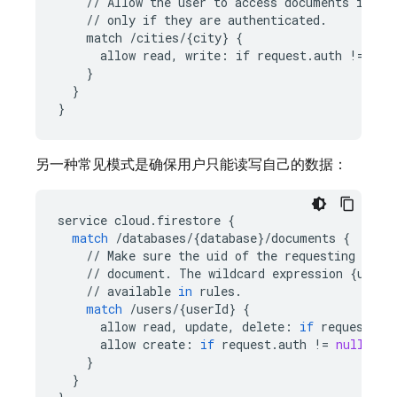
//
Allow
the
user
to
access
documents
in
th
//
only
if
they
are
authenticated.
match
/cities/{city
}
{
allow
read,
write
:
if
request
.
auth
!=
nul
}
}
}
另一种常见模式是确保用户只能读写自己的数据：
service
cloud
.
firestore
{
match
/
databases
/
{
database
}
/
documents
{
//
Make
sure
the
uid
of
the
requesting
user
//
document
.
The
wildcard
expression
{
userI
//
available
in
rules
.
match
/
users
/
{
userId
}
{
allow
read
,
update
,
delete
:
if
request
.
au
allow
create
:
if
request
.
auth
!=
null
;
}
}