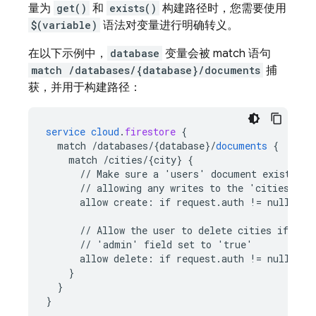
量为
get()
和
exists()
构建路径时，您需要使用
$(variable)
语法对变量进行明确转义。
在以下示例中，
database
变量会被 match 语句
match /databases/{database}/documents
捕
获，并用于构建路径：
service
cloud
.
firestore
{
match
/databases/{database
}
/
documents
{
match
/cities/{city
}
{
//
Make
sure
a
'users'
document
exists
fo
//
allowing
any
writes
to
the
'cities'
co
allow
create
:
if
request
.
auth
!=
null
&&
//
Allow
the
user
to
delete
cities
if
the
//
'admin'
field
set
to
'true'
allow
delete
:
if
request
.
auth
!=
null
&&
}
}
}