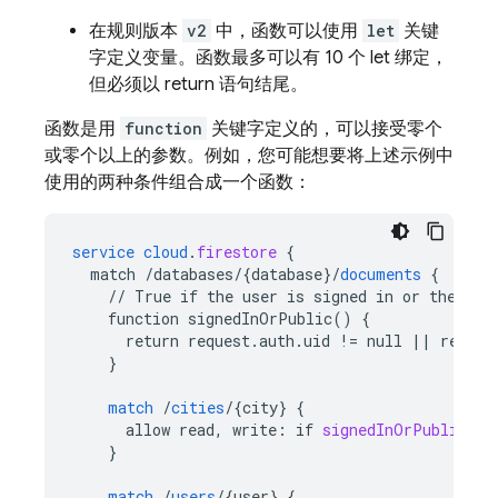
在规则版本
v2
中，函数可以使用
let
关键
字定义变量。函数最多可以有 10 个 let 绑定，
但必须以 return 语句结尾。
函数是用
function
关键字定义的，可以接受零个
或零个以上的参数。例如，您可能想要将上述示例中
使用的两种条件组合成一个函数：
service
cloud
.
firestore
{
match
/databases/{database
}
/
documents
{
//
True
if
the
user
is
signed
in
or
the
req
function
signedInOrPublic()
{
return
request.auth.uid
!=
null
||
resour
}
match
/
cities
/
{
city
}
{
allow
read,
write
:
if
signedInOrPublic
();
}
match
/
users
/
{
user
}
{