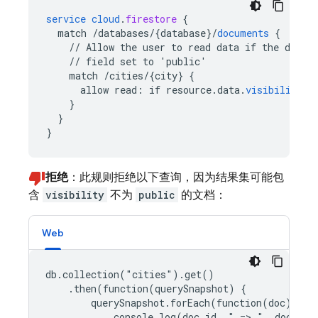
service
cloud
.
firestore
{
match
/databases/{database
}
/
documents
{
//
Allow
the
user
to
read
data
if
the
docum
//
field
set
to
'public'
match
/cities/{city
}
{
allow
read
:
if
resource
.
data
.
visibility
=
}
}
}
拒绝
：此规则拒绝以下查询，因为结果集可能包
含
visibility
不为
public
的文档：
Web
db.collection("cities").get()

    .then(function(querySnapshot) {

        querySnapshot.forEach(function(doc) {

            console.log(doc.id, " => ", doc.data