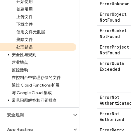
开始使用
Error
Unknown
创建引用
Error
Object
上传文件
Not
Found
下载文件
Error
Bucket
使用文件元数据
Not
Found
删除文件
Error
Project
处理错误
Not
Found
安全性与规则
营业地点
Error
Quota
Exceeded
监控活动
在控制台中管理存储的文件
通过 Cloud Functions 扩展
与 Google Cloud 集成
Error
Not
常见问题解答和问题排查
Authenticate
Error
Not
安全规则
Authorized
App Hosting
Error
Retry