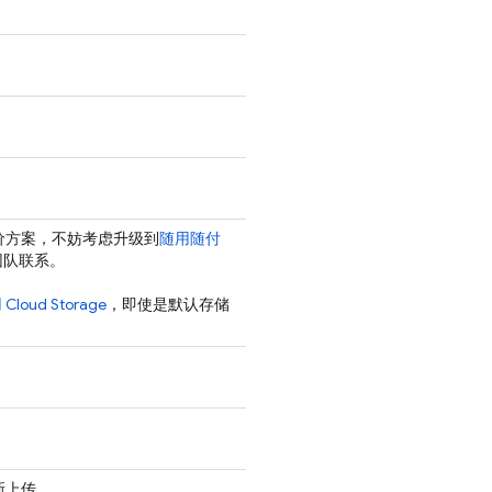
定价方案，不妨考虑升级到
随用随付
持团队联系。
用
Cloud Storage
，即使是默认存储
新上传。