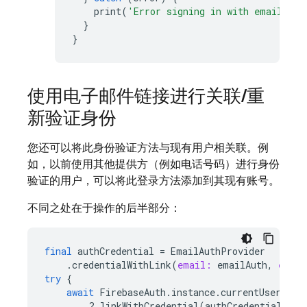
print
(
'Error signing in with email lin
}
}
使用电子邮件链接进行关联
/
重
新验证身份
您还可以将此身份验证方法与现有用户相关联。例
如，以前使用其他提供方（例如电话号码）进行身份
验证的用户，可以将此登录方法添加到其现有账号。
不同之处在于操作的后半部分：
final
authCredential
=
EmailAuthProvider
.
credentialWithLink
(
email:
emailAuth
,
email
try
{
await
FirebaseAuth
.
instance
.
currentUser
?
.
linkWithCredential
(
authCredential
);