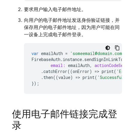
要求用户输入电子邮件地址。
向用户的电子邮件地址发送身份验证链接，并
保存用户的电子邮件地址，因为用户可能在同
一设备上完成电子邮件登录。
var
emailAuth
=
'someemail@domain.com'
;
FirebaseAuth
.
instance
.
sendSignInLinkToEmai
email:
emailAuth
,
actionCodeSettin
.
catchError
((
onError
)
=
>
print
(
'Error 
.
then
((
value
)
=
>
print
(
'Successfully s
});
使用电子邮件链接完成登
录