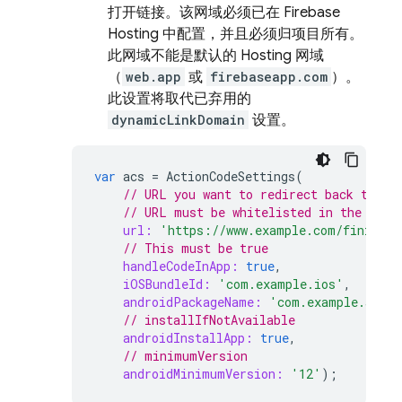
打开链接。该网域必须已在 Firebase
Hosting 中配置，并且必须归项目所有。
此网域不能是默认的 Hosting 网域
（
web.app
或
firebaseapp.com
）。
此设置将取代已弃用的
dynamicLinkDomain
设置。
var
acs
=
ActionCodeSettings
(
// URL you want to redirect back to. T
// URL must be whitelisted in the Fire
url:
'https://www.example.com/finishSi
// This must be true
handleCodeInApp:
true
,
iOSBundleId:
'com.example.ios'
,
androidPackageName:
'com.example.andro
// installIfNotAvailable
androidInstallApp:
true
,
// minimumVersion
androidMinimumVersion:
'12'
);