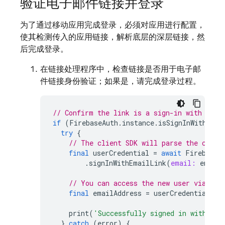
验证电子邮件链接并登录
为了通过移动应用完成登录，必须对应用进行配置，
使其检测传入的应用链接，解析底层的深层链接，然
后完成登录。
在链接处理程序中，检查链接是否用于电子邮
件链接身份验证；如果是，请完成登录过程。
// Confirm the link is a sign-in with emai
if
(
FirebaseAuth
.
instance
.
isSignInWithEmai
try
{
// The client SDK will parse the code 
final
userCredential
=
await
FirebaseA
.
signInWithEmailLink
(
email:
emailA
// You can access the new user via use
final
emailAddress
=
userCredential
.
us
print
(
'Successfully signed in with ema
}
catch
(
error
)
{