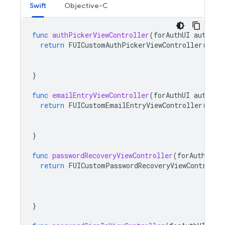
Swift
Objective-C
func
authPickerViewController
(
forAuthUI
authUI
:
return
FUICustomAuthPickerViewController
(
nibN
bundl
authU
}
func
emailEntryViewController
(
forAuthUI
authUI
:
return
FUICustomEmailEntryViewController
(
nibN
bundl
authU
}
func
passwordRecoveryViewController
(
forAuthUI
a
return
FUICustomPasswordRecoveryViewControlle
}