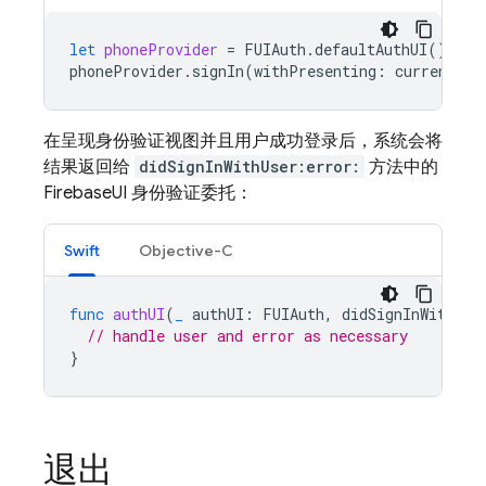
let
phoneProvider
=
FUIAuth
.
defaultAuthUI
().
pro
phoneProvider
.
signIn
(
withPresenting
:
currentlyV
在呈现身份验证视图并且用户成功登录后，系统会将
结果返回给
didSignInWithUser:error:
方法中的
FirebaseUI 身份验证委托：
Swift
Objective-C
func
authUI
(
_
authUI
:
FUIAuth
,
didSignInWith
us
// handle user and error as necessary
}
退出