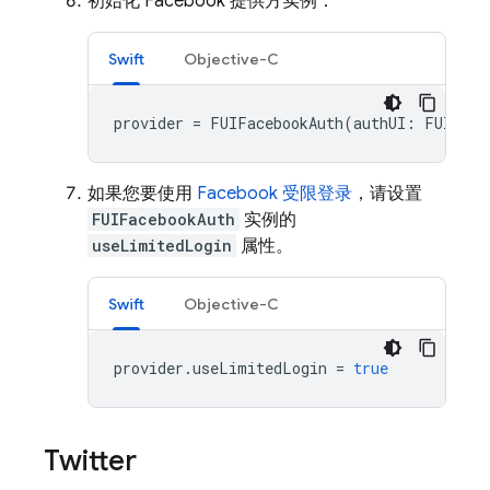
初始化 Facebook 提供方实例：
Swift
Objective-C
provider
=
FUIFacebookAuth
(
authUI
:
FUIAuth
如果您要使用
Facebook 受限登录
，请设置
FUIFacebookAuth
实例的
useLimitedLogin
属性。
Swift
Objective-C
provider
.
useLimitedLogin
=
true
Twitter