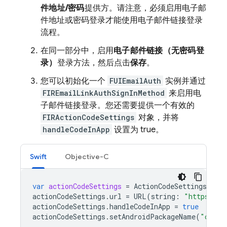
件地址/密码
提供方。请注意，必须启用电子邮
件地址或密码登录才能使用电子邮件链接登录
流程。
在同一部分中，启用
电子邮件链接（无密码登
录）
登录方法，然后点击
保存
。
您可以初始化一个
FUIEmailAuth
实例并通过
FIREmailLinkAuthSignInMethod
来启用电
子邮件链接登录。您还需要提供一个有效的
FIRActionCodeSettings
对象，并将
handleCodeInApp
设置为 true。
Swift
Objective-C
var
actionCodeSettings
=
ActionCodeSettings
()
actionCodeSettings
.
url
=
URL
(
string
:
"https://e
actionCodeSettings
.
handleCodeInApp
=
true
actionCodeSettings
.
setAndroidPackageName
(
"com.f