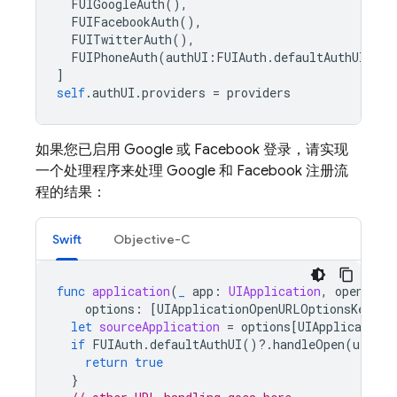
FUIGoogleAuth
(),
FUIFacebookAuth
(),
FUITwitterAuth
(),
FUIPhoneAuth
(
authUI
:
FUIAuth
.
defaultAuthUI
()),
]
self
.
authUI
.
providers
=
providers
如果您已启用 Google 或 Facebook 登录，请实现
一个处理程序来处理 Google 和 Facebook 注册流
程的结果：
Swift
Objective-C
func
application
(
_
app
:
UIApplication
,
open
url
options
:
[
UIApplicationOpenURLOptionsKey
:
let
sourceApplication
=
options
[
UIApplication
if
FUIAuth
.
defaultAuthUI
()?.
handleOpen
(
url
,
s
return
true
}