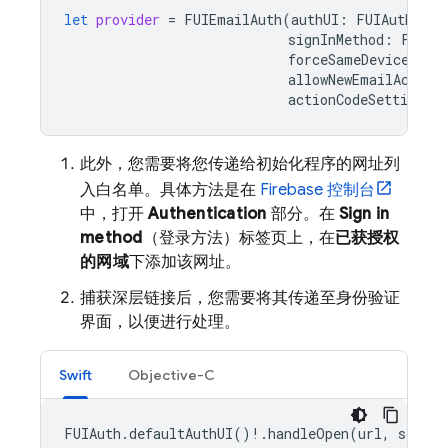
let
provider
=
FUIEmailAuth
(
authUI
:
FUIAuth
.
def
signInMethod
:
FIREm
forceSameDevice
:
fa
allowNewEmailAccoun
actionCodeSetting
:
此外，您需要将您传递给初始化程序的网址列
入白名单。具体方法是在
Firebase
控制台
中，打开
Authentication
部分。在
Sign in
method
（登录方法）标签页上，在
已获授权
的网域
下添加该网址。
捕获深层链接后，您需要将其传递至身份验证
界面，以便进行处理。
Swift
Objective-C
FUIAuth
.
defaultAuthUI
()
!
.
handleOpen
(
url
,
source