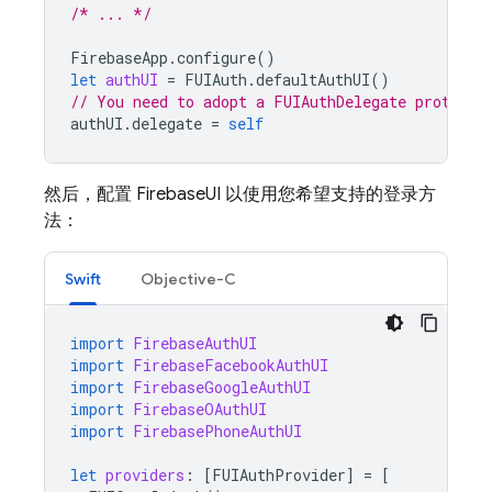
/* ... */
FirebaseApp
.
configure
()
let
authUI
=
FUIAuth
.
defaultAuthUI
()
// You need to adopt a FUIAuthDelegate protocol
authUI
.
delegate
=
self
然后，配置 FirebaseUI 以使用您希望支持的登录方
法：
Swift
Objective-C
import
FirebaseAuthUI
import
FirebaseFacebookAuthUI
import
FirebaseGoogleAuthUI
import
FirebaseOAuthUI
import
FirebasePhoneAuthUI
let
providers
:
[
FUIAuthProvider
]
=
[