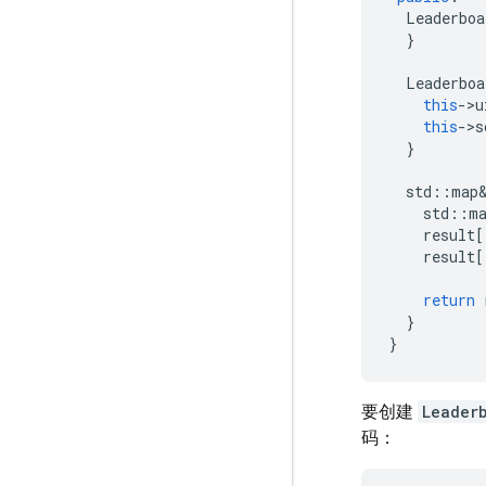
Leaderboa
}
Leaderboa
this
->
u
this
->
s
}
std
::
map
std
::
m
result
[
result
[
return
}
}
要创建
Leader
码：