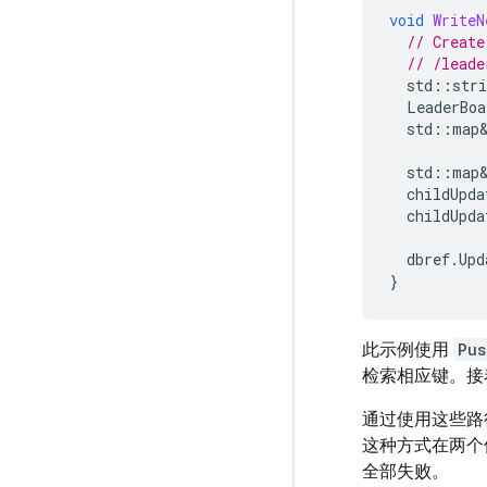
void
WriteN
// Create
// /leade
std
::
stri
LeaderBoa
std
::
map
std
::
map
childUpda
childUpda
dbref
.
Upd
}
此示例使用
Pus
检索相应键。接
通过使用这些路
这种方式在两个
全部失败。