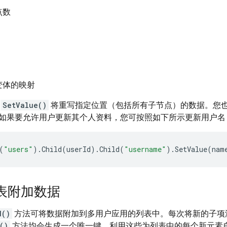
点数
变体的映射
用
SetValue()
将重写指定位置（包括所有子节点）的数据。您
如果要允许用户更新其个人资料，您可按照如下所示更新用户名
(
"users"
).
Child
(
userId
).
Child
(
"username"
).
SetValue
(
nam
表附加数据
d()
方法可将数据附加到多用户应用的列表中。每次将新的子项添加到指
()
方法均会生成一个唯一键。利用这些为列表中的每个新元素