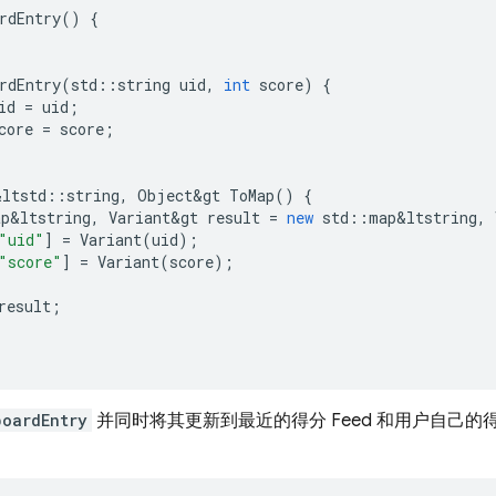
rdEntry
()
{
rdEntry
(
std
::
string
uid
,
int
score
)
{
id
=
uid
;
core
=
score
;
&
ltstd
::
string
,
Object
&
gt
ToMap
()
{
ap
&
ltstring
,
Variant
&
gt
result
=
new
std
::
map
&
ltstring
,
"uid"
]
=
Variant
(
uid
);
"score"
]
=
Variant
(
score
);
result
;
boardEntry
并同时将其更新到最近的得分 Feed 和用户自己