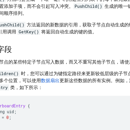
置添加子项，而不会引起写入冲突。
PushChild()
生成的唯一
间顺序排列。
ushChild()
方法返回的新数据的引用，获取子节点自动生成的
引用调用
GetKey()
将返回自动生成的键的值。
字段
节点的某些特定子节点写入数据，而又不重写其他子节点，请
ildren()
时，您可以通过为键指定路径来更新较低层级的子节
多个位置，可以使用
数据扇出
更新这些数据的所有实例。例如，
ntry
类，如下所示：
rboardEntry
{
ng
uid
;
=
0
;