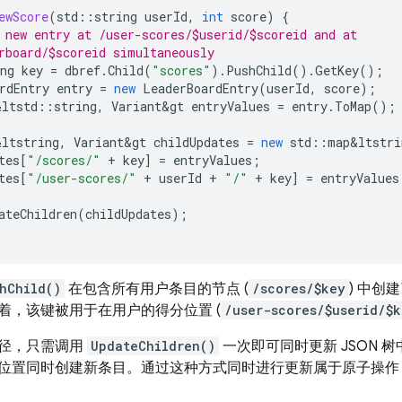
ewScore
(
std
::
string
userId
,
int
score
)
{
 new entry at /user-scores/$userid/$scoreid and at
rboard/$scoreid simultaneously
ng
key
=
dbref
.
Child
(
"scores"
).
PushChild
().
GetKey
();
rdEntry
entry
=
new
LeaderBoardEntry
(
userId
,
score
);
&
ltstd
::
string
,
Variant
&
gt
entryValues
=
entry
.
ToMap
();
&
ltstring
,
Variant
&
gt
childUpdates
=
new
std
::
map
&
ltstri
tes
[
"/scores/"
+
key
]
=
entryValues
;
tes
[
"/user-scores/"
+
userId
+
"/"
+
key
]
=
entryValues
ateChildren
(
childUpdates
);
hChild()
在包含所有用户条目的节点 (
/scores/$key
) 中创
着，该键被用于在用户的得分位置 (
/user-scores/$userid/$k
径，只需调用
UpdateChildren()
一次即可同时更新 JSON 
位置同时创建新条目。通过这种方式同时进行更新属于原子操作