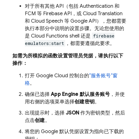
对于所有其他 API（包括
Authentication
和
FCM
等 Firebase API，或 Cloud Translation
和 Cloud Speech 等 Google API），您都需要
执行本部分中说明的设置步骤。无论您使用的
是
Cloud Functions
shell 还是
firebase
emulators:start
，都需要遵循此要求。
如需为所模拟的函数设置管理员凭据，请执行以下
操作：
打开
Google Cloud
控制台的
“服务账号”窗
格
。
确保已选择
App Engine
默认服务账号
，并使
用右侧的选项菜单选择
创建密钥
。
出现提示时，选择
JSON
作为密钥类型，然后
点击
创建
。
将您的 Google 默认凭据设置为指向已下载的