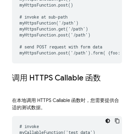
myHttpsFunction.post()

# invoke at sub-path

myHttpsFunction('/path')

myHttpsFunction.get('/path')

myHttpsFunction.post('/path')

# send POST request with form data

调用 HTTPS Callable 函数
在本地调用 HTTPS Callable 函数时，您需要提供合
适的测试数据。
# invoke

myCallableFunction('test data')
