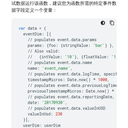
试数据运行该函数，建议您为函数所需的特定事件数
据字段定义一个变量：
var
data
=
{
eventDim
:
[{
//
populates
event
.
data
.
params
params
:
{
foo
:
{
stringValue
:
'bar'
}
},
//
Also
valid
:
//
{
intValue
:
'10'
},
{
floatValue
:
'1.0'
},
//
populates
event
.
data
.
name
name
:
'event_name'
,
//
populates
event
.
data
.
logTime
,
specify
in
timestampMicros
:
Date
.
now
()
*
1000
,
//
populates
event
.
data
.
previousLogTime
,
sp
previousTimestampMicros
:
Date
.
now
()
*
1000
,
//
populates
event
.
data
.
reportingDate
,
spec
date
:
'20170930'
,
//
populates
event
.
data
.
valueInUSD
valueInUsd
:
230
}],
userDim
:
userDim