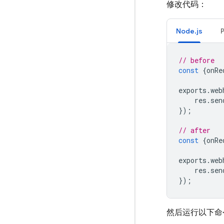
修改代码：
Node.js
// before
const
{
onRe
exports
.
web
res
.
sen
});
// after
const
{
onRe
exports
.
web
res
.
sen
});
然后运行以下命