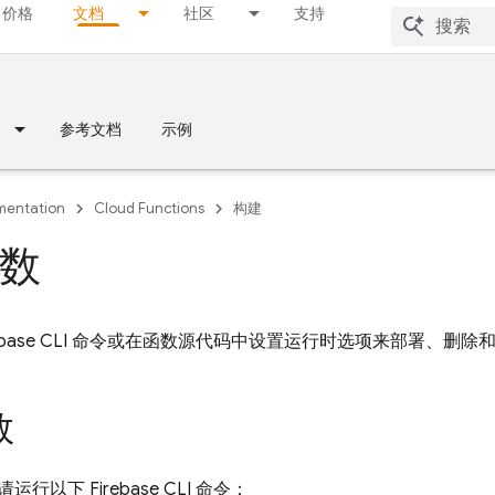
价格
文档
社区
支持
参考文档
示例
entation
Cloud Functions
构建
数
ebase
CLI 命令或在函数源代码中设置运行时选项来部署、删除
数
请运行以下
Firebase
CLI 命令：