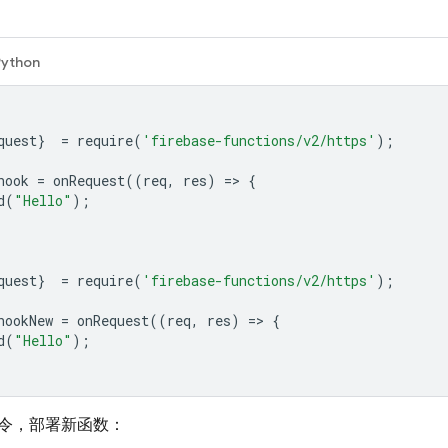
Python
quest
}
=
require
(
'firebase-functions/v2/https'
);
hook
=
onRequest
((
req
,
res
)
=
>
{
d
(
"Hello"
);
quest
}
=
require
(
'firebase-functions/v2/https'
);
hookNew
=
onRequest
((
req
,
res
)
=
>
{
d
(
"Hello"
);
令，部署新函数：