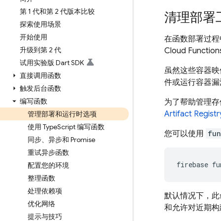
第 1 代和第 2 代版本比较
清理部署
探索使用场景
开始使用
在函数部署过程
升级到第 2 代
Cloud Function
试用实验版 Dart SDK
虽然这些容器映
直接调用函数
件或运行容器漏
触发后台函数
编写函数
为了帮助管理存
Artifact Registr
管理部署和运行时选项
使用 Type
Script 编写函数
您可以使用
fun
同步、异步和 Promise
重试异步函数
firebase
配置您的环境
整理函数
处理依赖项
默认情况下，此
优化网络
和允许对近期构
提示与技巧