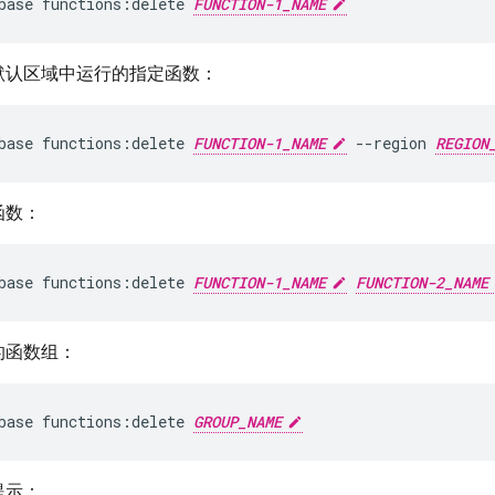
base functions:delete 
FUNCTION-1_NAME
默认区域中运行的指定函数：
base functions:delete 
FUNCTION-1_NAME
 --region 
REGION
函数：
base functions:delete 
FUNCTION-1_NAME
FUNCTION-2_NAME
的函数组：
base functions:delete 
GROUP_NAME
提示：