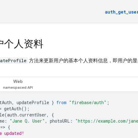
auth_get_use
户个人资料
ateProfile
方法来更新用户的基本个人资料信息，即用户的显
Web
tAuth
,
updateProfile
}
from
"firebase/auth"
;
=
getAuth
();
le
(
auth
.
currentUser
,
{
me
:
"Jane Q. User"
,
photoURL
:
"https://example.com/jane
=
>
{
e updated!