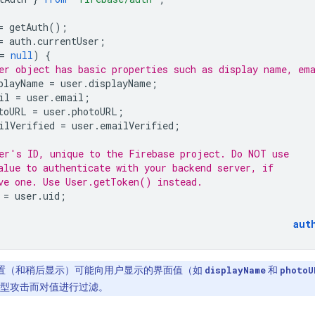
=
getAuth
();
=
auth
.
currentUser
;
=
null
)
{
er object has basic properties such as display name, em
playName
=
user
.
displayName
;
il
=
user
.
email
;
toURL
=
user
.
photoURL
;
ilVerified
=
user
.
emailVerified
;
er's ID, unique to the Firebase project. Do NOT use
alue to authenticate with your backend server, if
ve one. Use User.getToken() instead.
=
user
.
uid
;
aut
置（和稍后显示）可能向用户显示的界面值（如
和
displayName
photoU
 类型攻击而对值进行过滤。