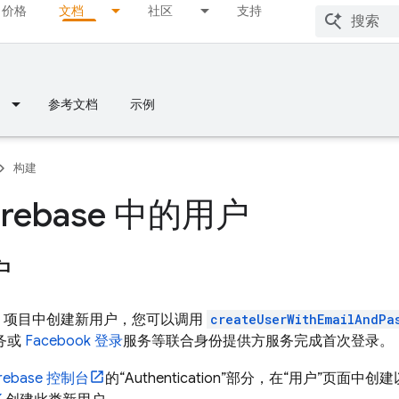
价格
文档
社区
支持
参考文档
示例
构建
irebase 中的用户
户
base 项目中创建新用户，您可以调用
createUserWithEmailAndPa
务或
Facebook 登录
服务等联合身份提供方服务完成首次登录。
irebase
控制台
的“Authentication”部分，在“用户”页