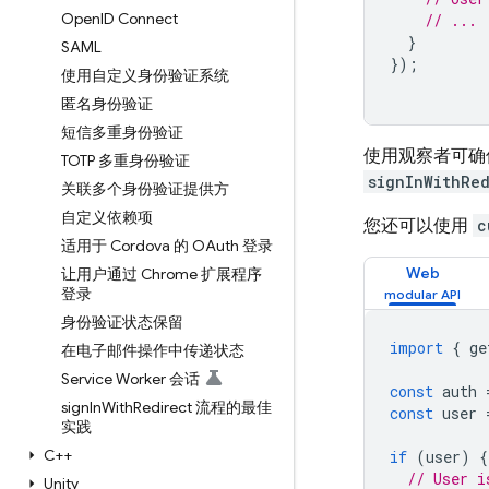
Open
ID Connect
// ...
}
SAML
});
使用自定义身份验证系统
匿名身份验证
短信多重身份验证
使用观察者可确
TOTP 多重身份验证
signInWithRe
关联多个身份验证提供方
自定义依赖项
您还可以使用
c
适用于 Cordova 的 OAuth 登录
Web
让用户通过 Chrome 扩展程序
登录
身份验证状态保留
import
{
ge
在电子邮件操作中传递状态
Service Worker 会话
const
auth
sign
In
With
Redirect 流程的最佳
const
user
实践
C++
if
(
user
)
{
// User i
Unity