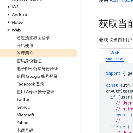
使用
Admin SD
i
OS+
Android
获取当
Flutter
Web
通过预置界面登录
要获取当前用户，
开始使用
Web
管理用户
密码身份验证
电子邮件链接身份验证
import
{
ge
使用 Google 账号登录
Facebook 登录
const
auth
onAuthState
使用 Apple 帐号登录
if
(
user
)
Twitter
// User
Git
Hub
// http
const
u
Microsoft
// ...
Yahoo
}
else
{
电话号码
// User