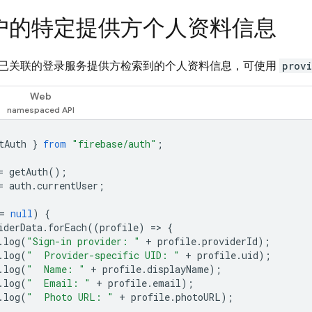
户的特定提供方个人资料信息
已关联的登录服务提供方检索到的个人资料信息，可使用
prov
Web
tAuth
}
from
"firebase/auth"
;
=
getAuth
();
=
auth
.
currentUser
;
=
null
)
{
iderData
.
forEach
((
profile
)
=
>
{
.
log
(
"Sign-in provider: "
+
profile
.
providerId
);
.
log
(
"  Provider-specific UID: "
+
profile
.
uid
);
.
log
(
"  Name: "
+
profile
.
displayName
);
.
log
(
"  Email: "
+
profile
.
email
);
.
log
(
"  Photo URL: "
+
profile
.
photoURL
);