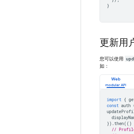
}
更新用
您可以使用
upd
如：
Web
import
{
ge
const
auth
updateProfi
displayNa
}).
then
(()
// Profil