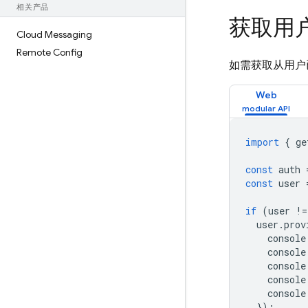
相关产品
获取用
Cloud Messaging
Remote Config
如需获取从用户
Web
import
{
ge
const
auth
const
user
if
(
user
!=
user
.
prov
console
console
console
console
console
});