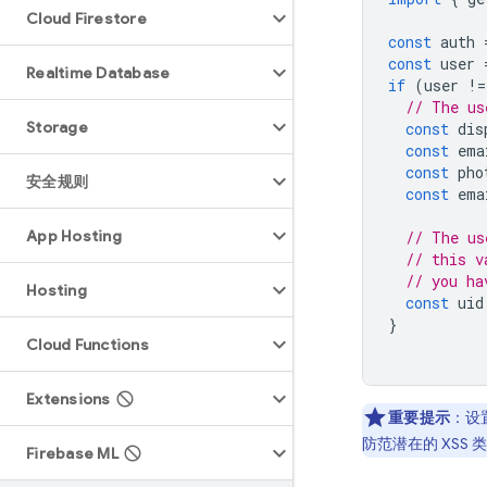
Cloud Firestore
const
auth
const
user
Realtime Database
if
(
user
!=
// The us
Storage
const
dis
const
ema
const
pho
安全规则
const
ema
App Hosting
// The us
// this v
// you ha
Hosting
const
uid
}
Cloud Functions
Extensions
重要提示
：设
防范潜在的 XSS
Firebase ML