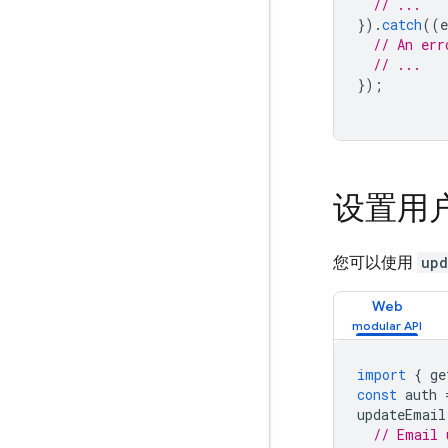
// ...
}).
catch
((
e
// An err
// ...
});
设置用
您可以使用
upd
Web
import
{
ge
const
auth
updateEmail
// Email 