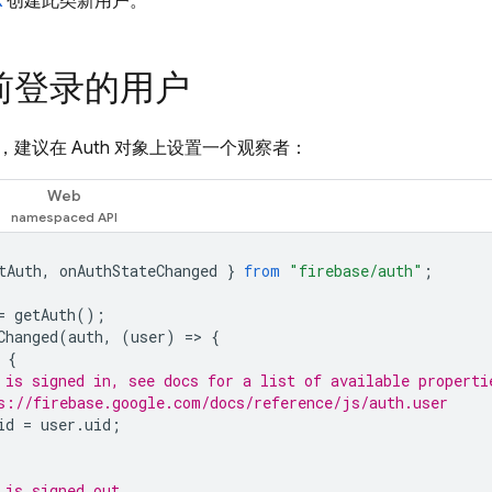
K
创建此类新用户。
前登录的用户
建议在 Auth 对象上设置一个观察者：
Web
tAuth
,
onAuthStateChanged
}
from
"firebase/auth"
;
=
getAuth
();
Changed
(
auth
,
(
user
)
=
>
{
{
 is signed in, see docs for a list of available properti
s://firebase.google.com/docs/reference/js/auth.user
id
=
user
.
uid
;
 is signed out