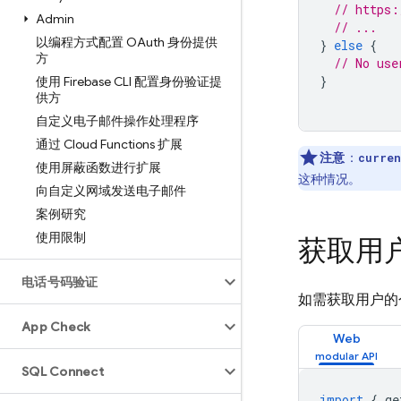
// https:
Admin
// ...
以编程方式配置 OAuth 身份提供
}
else
{
方
// No use
}
使用 Firebase CLI 配置身份验证提
供方
自定义电子邮件操作处理程序
通过 Cloud Functions 扩展
注意
：
curren
使用屏蔽函数进行扩展
这种情况。
向自定义网域发送电子邮件
案例研究
使用限制
获取用
电话号码验证
如需获取用户的
App Check
Web
SQL Connect
import
{
ge