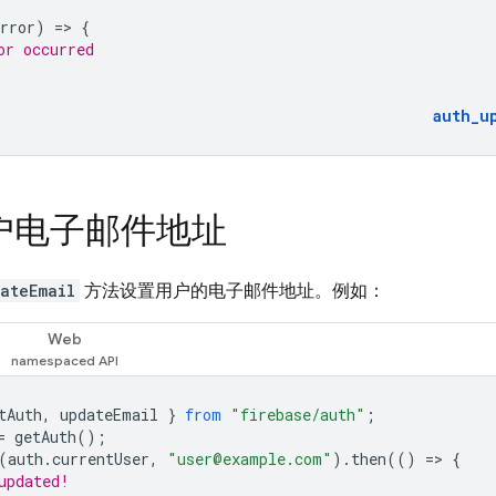
rror
)
=
>
{
or occurred
auth_u
户电子邮件地址
ateEmail
方法设置用户的电子邮件地址。例如：
Web
tAuth
,
updateEmail
}
from
"firebase/auth"
;
=
getAuth
();
(
auth
.
currentUser
,
"user@example.com"
).
then
(()
=
>
{
updated!