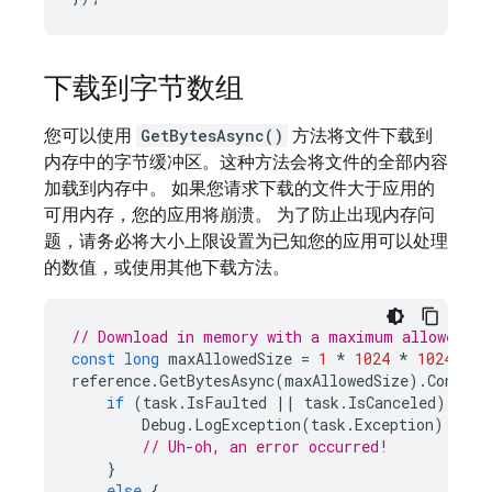
下载到字节数组
您可以使用
GetBytesAsync()
方法将文件下载到
内存中的字节缓冲区。这种方法会将文件的全部内容
加载到内存中。 如果您请求下载的文件大于应用的
可用内存，您的应用将崩溃。 为了防止出现内存问
题，请务必将大小上限设置为已知您的应用可以处理
的数值，或使用其他下载方法。
// Download in memory with a maximum allowed si
const
long
maxAllowedSize
=
1
*
1024
*
1024
;
reference
.
GetBytesAsync
(
maxAllowedSize
).
Continu
if
(
task
.
IsFaulted
||
task
.
IsCanceled
)
{
Debug
.
LogException
(
task
.
Exception
);
// Uh-oh, an error occurred!
}
else
{