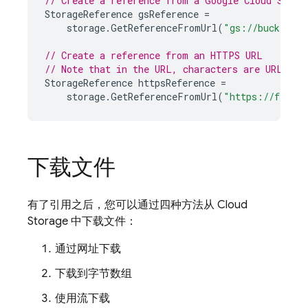
// Create a reference from a Google Cloud Stora
StorageReference
gsReference
=
storage
.
GetReferenceFromUrl
(
"gs://bucket/im
// Create a reference from an HTTPS URL
// Note that in the URL, characters are URL esc
StorageReference
httpsReference
=
storage
.
GetReferenceFromUrl
(
"https://fireba
下载文件
有了引用之后，您可以通过四种方法从
Cloud
Storage
中下载文件：
通过网址下载
下载到字节数组
使用流下载