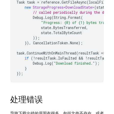
Task
task
=
reference
.
GetFileAsync
(
localFile
,
new
StorageProgress<DownloadState>
(
state
=
>
// called periodically during the downl
Debug
.
Log
(
String
.
Format
(
"Progress: {0} of {1} bytes transfe
state
.
BytesTransferred
,
state
.
TotalByteCount
));
}),
CancellationToken
.
None
);
task
.
ContinueWithOnMainThread
(
resultTask
=
>
{
if
(
!
resultTask
.
IsFaulted
 && 
!
resultTask
.
I
Debug
.
Log
(
"Download finished."
);
}
});
处理错误
导致下载出错的原因有很多，包括文件不存在，或者