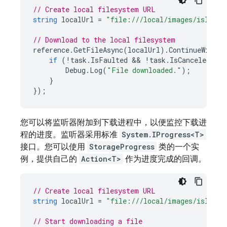
// Create local filesystem URL
string
localUrl
=
"file:///local/images/island.
// Download to the local filesystem
reference
.
GetFileAsync
(
localUrl
).
ContinueWithOn
if
(
!
task
.
IsFaulted
 && 
!
task
.
IsCanceled
)
{
Debug
.
Log
(
"File downloaded."
);
}
});
您可以将监听器附加到下载进程中，以便监控下载进
程的进度。监听器采用标准
System.IProgress<T>
接口。您可以使用
StorageProgress
类的一个实
例，提供自己的
Action<T>
作为进度完成的回调。
// Create local filesystem URL
string
localUrl
=
"file:///local/images/island.
// Start downloading a file