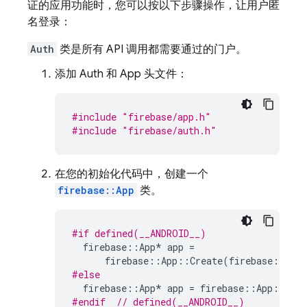
证的应用功能时，您可以按以下步骤操作，让用户匿
名登录：
Auth
类是所有 API 调用都需要通过的门户。
添加 Auth 和 App 头文件：
#include
"firebase/app.h"
#include
"firebase/auth.h"
在您的初始化代码中，创建一个
firebase::App
类。
#if defined(__ANDROID__)
firebase
::
App
*
app
=
firebase
::
App
::
Create
(
firebase
::
App
#else
firebase
::
App
*
app
=
firebase
::
App
::
Crea
#endif  
// defined(__ANDROID__)