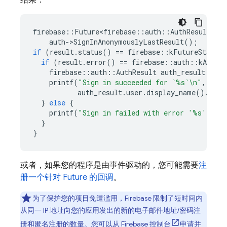
结果：
firebase
::
Future<firebase
::
auth
::
AuthResult
>
re
auth
-
>
SignInAnonymouslyLastResult
();
if
(
result
.
status
()
==
firebase
::
kFutureStatusC
if
(
result
.
error
()
==
firebase
::
auth
::
kAuthEr
firebase
::
auth
::
AuthResult
auth_result
=
*
r
printf
(
"Sign in succeeded for `%s`
\n
"
,
auth_result
.
user
.
display_name
().
c_st
}
else
{
printf
(
"Sign in failed with error '%s'
\n
"
,
}
}
或者，如果您的程序是由事件驱动的，您可能需要
注
册一个针对 Future 的回调
。
为了保护您的项目免遭滥用，Firebase 限制了短时间内
从同一 IP 地址向您的应用发出的新的电子邮件地址/密码注
册和匿名注册的数量。您可以从
Firebase
控制台
申请并