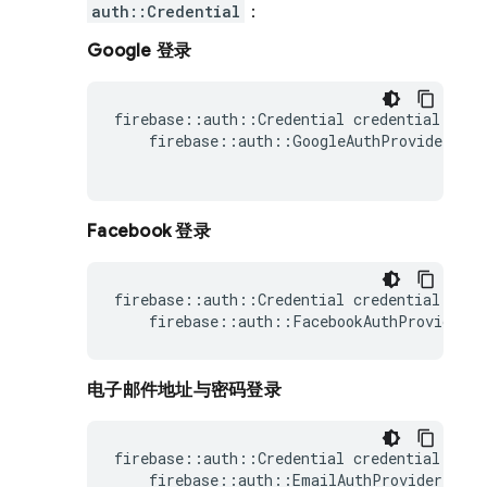
auth::Credential
：
Google 登录
firebase
::
auth
::
Credential
credential
=
firebase
::
auth
::
GoogleAuthProvider
::
G
Facebook 登录
firebase
::
auth
::
Credential
credential
=
firebase
::
auth
::
FacebookAuthProvider
:
电子邮件地址与密码登录
firebase
::
auth
::
Credential
credential
=
firebase
::
auth
::
EmailAuthProvider
::
Ge