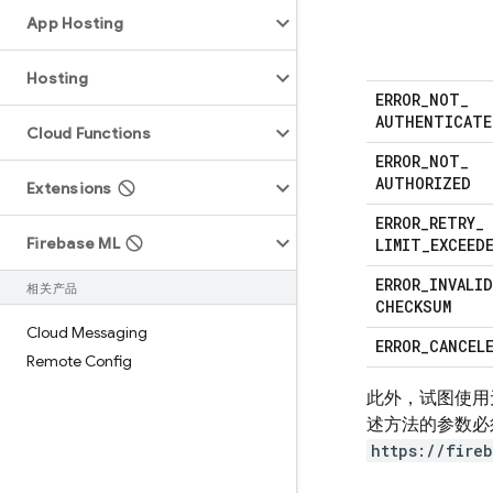
App Hosting
Hosting
ERROR
_
NOT
_
AUTHENTICATE
Cloud Functions
ERROR
_
NOT
_
AUTHORIZED
Extensions
ERROR
_
RETRY
_
Firebase ML
LIMIT
_
EXCEED
ERROR
_
INVALID
相关产品
CHECKSUM
Cloud Messaging
ERROR
_
CANCEL
Remote Config
此外，试图使用
述方法的参数必
https://fire