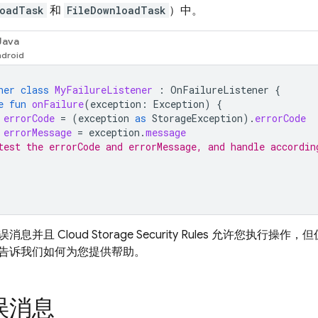
oadTask
和
FileDownloadTask
）中。
Java
ner
class
MyFailureListener
:
OnFailureListener
{
e
fun
onFailure
(
exception
:
Exception
)
{
errorCode
=
(
exception
as
StorageException
).
errorCode
errorMessage
=
exception
.
message
test the errorCode and errorMessage, and handle accordin
误消息并且
Cloud Storage
Security Rules
允许您执行操作，但
告诉我们如何为您提供帮助。
误消息