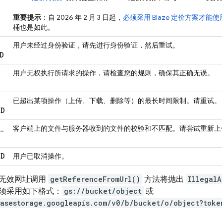
重要提示
：自
2026 年 2 月 3 日
起，
必须
采用 Blaze 定价方案才能
桶也是如此。
用户未经过身份验证，请先进行身份验证，然后重试。
D
用户无权执行所请求的操作，请检查您的规则，确保其正确无误。
已超出某项操作（上传、下载、删除等）的最长时间限制。请重试。
ED
_
客户端上的文件与服务器收到的文件的校验和不匹配。请尝试重新上
ED
用户已取消操作。
无效网址调用
getReferenceFromUrl()
方法将抛出
IllegalA
须采用如下格式：
gs://bucket/object
或
basestorage.googleapis.com/v0/b/bucket/o/object?toke