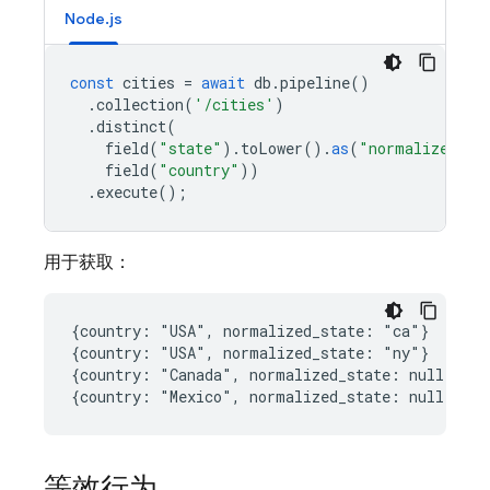
Node.js
const
cities
=
await
db
.
pipeline
()
.
collection
(
'/cities'
)
.
distinct
(
field
(
"state"
).
toLower
().
as
(
"normalized_st
field
(
"country"
))
.
execute
();
用于获取：
{country: "USA", normalized_state: "ca"}

{country: "USA", normalized_state: "ny"}

{country: "Canada", normalized_state: null}

等效行为