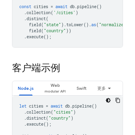
const
cities
=
await
db
.
pipeline
()
.
collection
(
'/cities'
)
.
distinct
(
field
(
"state"
).
toLower
().
as
(
"normalized_st
field
(
"country"
))
.
execute
();
客户端示例
Web
Node.js
Swift
更多
let
cities
=
await
db
.
pipeline
()
.
collection
(
"cities"
)
.
distinct
(
"country"
)
.
execute
();