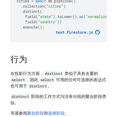
cities
=
await
db
.
pipeline
()
.
collection
(
"cities"
)
.
distinct
(
field
(
"state"
).
toLower
().
as
(
"normalizedSta
field
(
"country"
))
.
execute
();
test
.
firestore
.
js
行为
在投影行为方面，
distinct
类似于具有去重的
select
，因此
select
可用的任何可选择的表达式
也可用于
distinct
。
distinct
阶段的工作方式与没有分组的聚合阶段类
似。
另请参阅
聚合阶段
和
选择阶段
。