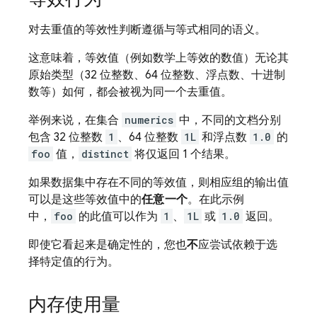
对去重值的等效性判断遵循与等式相同的语义。
这意味着，等效值（例如数学上等效的数值）无论其
原始类型（32 位整数、64 位整数、浮点数、十进制
数等）如何，都会被视为同一个去重值。
举例来说，在集合
numerics
中，不同的文档分别
包含 32 位整数
1
、64 位整数
1L
和浮点数
1.0
的
foo
值，
distinct
将仅返回 1 个结果。
如果数据集中存在不同的等效值，则相应组的输出值
可以是这些等效值中的
任意一个
。在此示例
中，
foo
的此值可以作为
1
、
1L
或
1.0
返回。
即使它看起来是确定性的，您也
不
应尝试依赖于选
择特定值的行为。
内存使用量