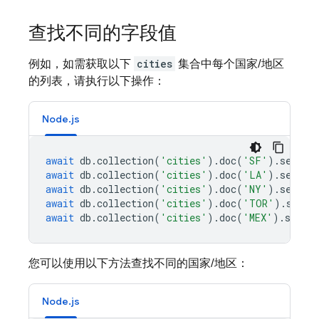
查找不同的字段值
例如，如需获取以下
cities
集合中每个国家/地区
的列表，请执行以下操作：
Node.js
await
db
.
collection
(
'cities'
).
doc
(
'SF'
).
set
({
n
await
db
.
collection
(
'cities'
).
doc
(
'LA'
).
set
({
n
await
db
.
collection
(
'cities'
).
doc
(
'NY'
).
set
({
n
await
db
.
collection
(
'cities'
).
doc
(
'TOR'
).
set
({
await
db
.
collection
(
'cities'
).
doc
(
'MEX'
).
set
({
您可以使用以下方法查找不同的国家/地区：
Node.js