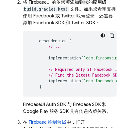
将 FirebaseUI 的依赖项添加到您的应用级
build.gradle(.kts)
文件。如果您希望支持
使用 Facebook 或 Twitter 账号登录，还需要
添加 Facebook SDK 和 Twitter SDK：
dependencies
{
// ...
implementation
(
"com.firebaseui:fir
// Required only if Facebook login
// Find the latest Facebook SDK re
implementation
(
"com.facebook.andro
}
FirebaseUI Auth SDK 与 Firebase SDK 和
Google Play 服务 SDK 具有传递依赖关系。
在
Firebase
控制台
中，打开