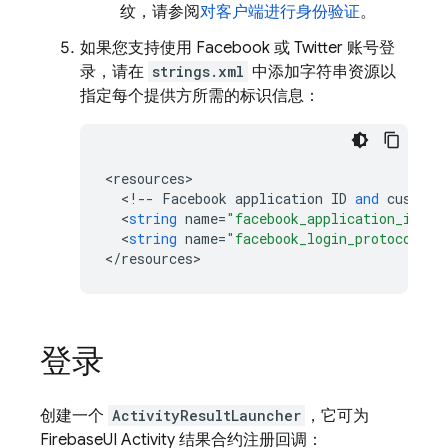
纹，请参阅
对客户端进行身份验证
。
如果您支持使用 Facebook 或 Twitter 账号登
录，请在
strings.xml
中添加字符串资源以
指定每个提供方所需的标识信息：
<
resources
>
<
!--
Facebook
application
ID
and
custom
<
string
name
=
"facebook_application_id"
t
<
string
name
=
"facebook_login_protocol_sc
<
/
resources
>
登录
创建一个
ActivityResultLauncher
，它可为
FirebaseUI Activity 结果合约注册回调：