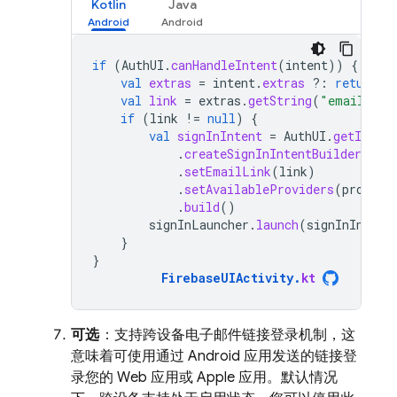
Kotlin
Java
if
(
AuthUI
.
canHandleIntent
(
intent
))
{
val
extras
=
intent
.
extras
?:
return
val
link
=
extras
.
getString
(
"email_lin
if
(
link
!=
null
)
{
val
signInIntent
=
AuthUI
.
getInstan
.
createSignInIntentBuilder
()
.
setEmailLink
(
link
)
.
setAvailableProviders
(
provide
.
build
()
signInLauncher
.
launch
(
signInIntent
}
}
FirebaseUIActivity
.
kt
可选
：支持跨设备电子邮件链接登录机制，这
意味着可使用通过 Android 应用发送的链接登
录您的 Web 应用或 Apple 应用。默认情况