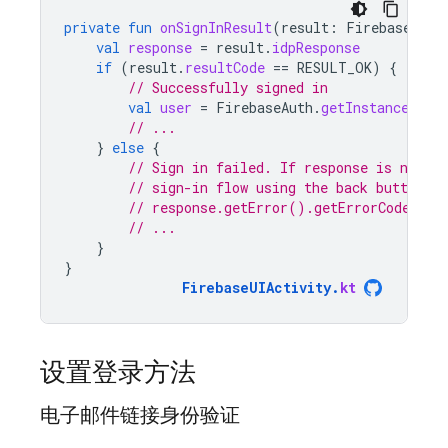
private
fun
onSignInResult
(
result
:
FirebaseAuth
val
response
=
result
.
idpResponse
if
(
result
.
resultCode
==
RESULT_OK
)
{
// Successfully signed in
val
user
=
FirebaseAuth
.
getInstance
().
c
// ...
}
else
{
// Sign in failed. If response is null t
// sign-in flow using the back button. 
// response.getError().getErrorCode() a
// ...
}
}
FirebaseUIActivity
.
kt
设置登录方法
电子邮件链接身份验证