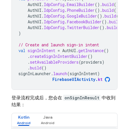
AuthUI
.
IdpConfig
.
EmailBuilder
().
build
(),
AuthUI
.
IdpConfig
.
PhoneBuilder
().
build
(),
AuthUI
.
IdpConfig
.
GoogleBuilder
().
build
(),
AuthUI
.
IdpConfig
.
FacebookBuilder
().
build
(),
AuthUI
.
IdpConfig
.
TwitterBuilder
().
build
(),
)
// Create and launch sign-in intent
val
signInIntent
=
AuthUI
.
getInstance
()
.
createSignInIntentBuilder
()
.
setAvailableProviders
(
providers
)
.
build
()
signInLauncher
.
launch
(
signInIntent
)
FirebaseUIActivity
.
kt
登录流程完成后，您会在
onSignInResult
中收到
结果：
Kotlin
Java