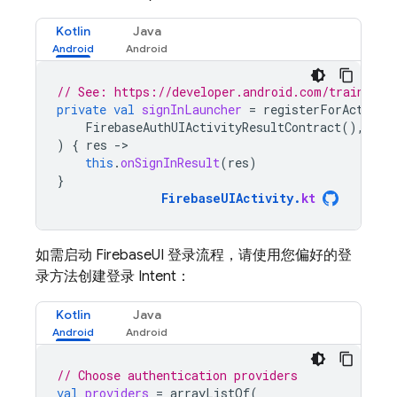
Kotlin
Java
// See: https://developer.android.com/training/
private
val
signInLauncher
=
registerForActivit
FirebaseAuthUIActivityResultContract
(),
)
{
res
-
this
.
onSignInResult
(
res
)
}
FirebaseUIActivity
.
kt
如需启动 FirebaseUI 登录流程，请使用您偏好的登
录方法创建登录 Intent：
Kotlin
Java
// Choose authentication providers
val
providers
=
arrayListOf
(