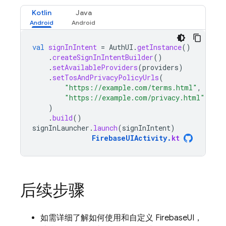
Kotlin
Java
val
signInIntent
=
AuthUI
.
getInstance
()
.
createSignInIntentBuilder
()
.
setAvailableProviders
(
providers
)
.
setTosAndPrivacyPolicyUrls
(
"https://example.com/terms.html"
,
"https://example.com/privacy.html"
,
)
.
build
()
signInLauncher
.
launch
(
signInIntent
)
FirebaseUIActivity
.
kt
后续步骤
如需详细了解如何使用和自定义 FirebaseUI，