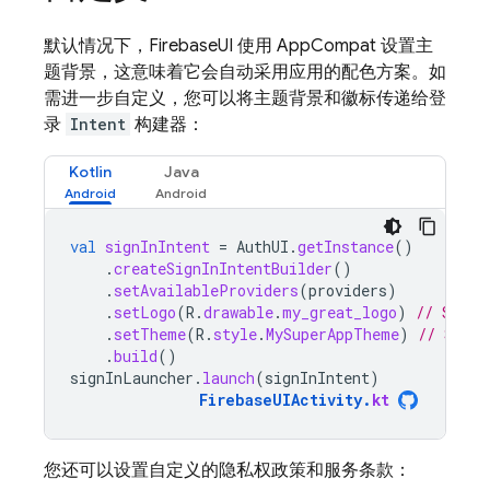
默认情况下，FirebaseUI 使用 AppCompat 设置主
题背景，这意味着它会自动采用应用的配色方案。如
需进一步自定义，您可以将主题背景和徽标传递给登
录
Intent
构建器：
Kotlin
Java
val
signInIntent
=
AuthUI
.
getInstance
()
.
createSignInIntentBuilder
()
.
setAvailableProviders
(
providers
)
.
setLogo
(
R
.
drawable
.
my_great_logo
)
// Set l
.
setTheme
(
R
.
style
.
MySuperAppTheme
)
// Set t
.
build
()
signInLauncher
.
launch
(
signInIntent
)
FirebaseUIActivity
.
kt
您还可以设置自定义的隐私权政策和服务条款：