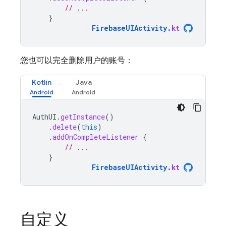
// ...
}
FirebaseUIActivity
.
kt
您也可以完全删除用户的账号：
Kotlin
Java
AuthUI
.
getInstance
()
.
delete
(
this
)
.
addOnCompleteListener
{
// ...
}
FirebaseUIActivity
.
kt
自定义