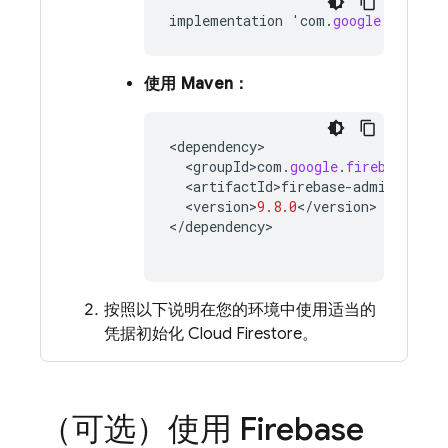
implementation
'
com
.
google
.
firebas
使用 Maven：
<
dependency
>
<
groupId
>
com
.
google
.
firebase
<
/
gr
<
artifactId
>
firebase
-
admin
<
/
arti
<
version
>
9.8.0
<
/
version
>
<
/
dependency
>
按照以下说明在您的环境中使用适当的
凭据初始化
Cloud Firestore
。
（可选）使用
Firebase