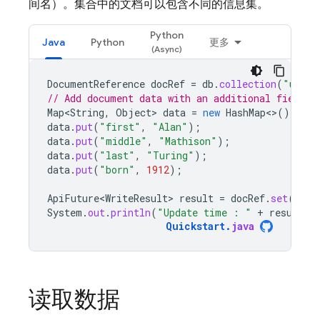
间名）。集合中的文档可以包含不同的信息集。
Python
Java
Python
更多
DocumentReference
docRef
=
db
.
collection
(
"users
// Add document data with an additional field (
Map<String
,
Object
>
data
=
new
HashMap
<>
();
data
.
put
(
"first"
,
"Alan"
);
data
.
put
(
"middle"
,
"Mathison"
);
data
.
put
(
"last"
,
"Turing"
);
data
.
put
(
"born"
,
1912
);
ApiFuture<WriteResult>
result
=
docRef
.
set
(
data
System
.
out
.
println
(
"Update time : "
+
result
.
g
Quickstart
.
java
读取数据