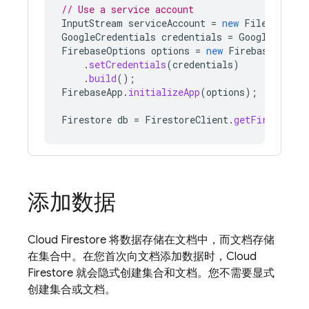
// Use a service account
InputStream
serviceAccount
=
new
FileInputSt
GoogleCredentials
credentials
=
GoogleCreden
FirebaseOptions
options
=
new
FirebaseOption
.
setCredentials
(
credentials
)
.
build
();
FirebaseApp
.
initializeApp
(
options
);
Firestore
db
=
FirestoreClient
.
getFirestore
(
添加数据
Cloud Firestore
将数据存储在文档中，而文档存储
在集合中。在您首次向文档添加数据时，
Cloud
Firestore
就会隐式创建集合和文档。您不需要显式
创建集合或文档。