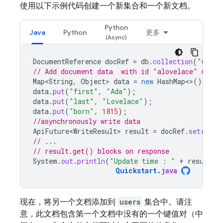
使用以下示例代码创建一个新集合和一个新文档。
Python
Java
Python
更多
DocumentReference
docRef
=
db
.
collection
(
"users
// Add document data  with id "alovelace" using
Map<String
,
Object
>
data
=
new
HashMap
<>
();
data
.
put
(
"first"
,
"Ada"
);
data
.
put
(
"last"
,
"Lovelace"
);
data
.
put
(
"born"
,
1815
);
//asynchronously write data
ApiFuture<WriteResult>
result
=
docRef
.
set
(
data
// ...
// result.get() blocks on response
System
.
out
.
println
(
"Update time : "
+
result
.
g
Quickstart
.
java
现在，将另一个文档添加到
users
集合中。请注
意，此文档包含第一个文档中没有的一个键值对（中