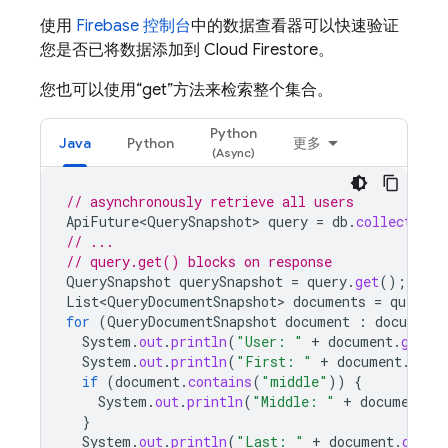
使用
Firebase 控制台
中的数据查看器可以快速验证
您是否已将数据添加到
Cloud Firestore
。
您也可以使用“get”方法来检索整个集合。
Python
Java
Python
更多
// asynchronously retrieve all users
ApiFuture<QuerySnapshot>
query
=
db
.
collection
(
// ...
// query.get() blocks on response
QuerySnapshot
querySnapshot
=
query
.
get
();
List<QueryDocumentSnapshot>
documents
=
querySn
for
(
QueryDocumentSnapshot
document
:
documents
System
.
out
.
println
(
"User: "
+
document
.
getId
System
.
out
.
println
(
"First: "
+
document
.
getS
if
(
document
.
contains
(
"middle"
))
{
System
.
out
.
println
(
"Middle: "
+
document
.
g
}
System
.
out
.
println
(
"Last: "
+
document
.
getSt