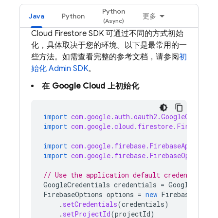
Python
Java
Python
更多
Cloud Firestore
SDK 可通过不同的方式初始
化，具体取决于您的环境。以下是最常用的一
些方法。如需查看完整的参考文档，请参阅
初
始化 Admin SDK
。
在
Google Cloud
上初始化
import
com.google.auth.oauth2.GoogleCredenti
import
com.google.cloud.firestore.Firestore
;
import
com.google.firebase.FirebaseApp
;
import
com.google.firebase.FirebaseOptions
;
// Use the application default credentials
GoogleCredentials
credentials
=
GoogleCreden
FirebaseOptions
options
=
new
FirebaseOption
.
setCredentials
(
credentials
)
.
setProjectId
(
projectId
)