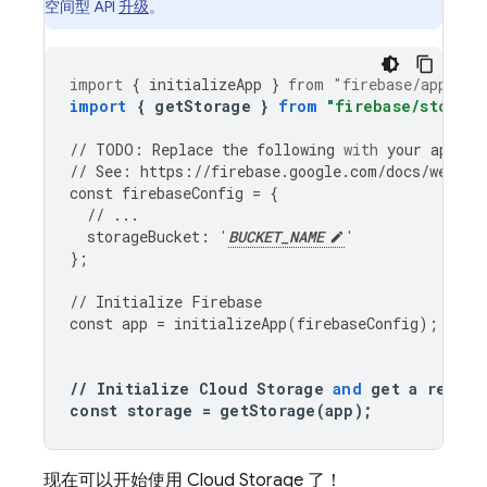
空间型 API
升级
。
import
{
initializeApp
}
from
"firebase/app"
;
import
{
getStorage
}
from
"firebase/storage
//
TODO
:
Replace
the
following
with
your
app
's 
//
See
:
https
:
//
firebase
.
google
.
com
/
docs
/
web
/
le
const
firebaseConfig
=
{
//
...
storageBucket
:
'
BUCKET_NAME
'
};
//
Initialize
Firebase
const
app
=
initializeApp
(
firebaseConfig
);
//
Initialize
Cloud
Storage
and
get
a
refere
const
storage
=
getStorage
(
app
);
现在可以开始使用
Cloud Storage
了！