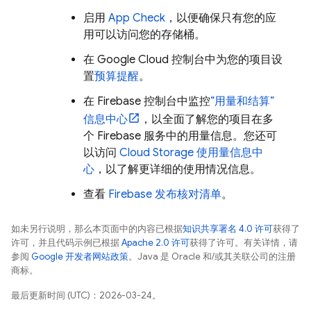
启用
App Check
，以便确保只有您的应
用可以访问您的存储桶。
在
Google Cloud
控制台中为您的项目设
置
预算提醒
。
在
Firebase
控制台中监控
“用量和结算”
信息中心
，以全面了解您的项目在多
个 Firebase 服务中的用量信息。您还可
以访问
Cloud Storage
使用量信息中
心
，以了解更详细的使用情况信息。
查看
Firebase 发布核对清单
。
如未另行说明，那么本页面中的内容已根据
知识共享署名 4.0 许可
获得了
许可，并且代码示例已根据
Apache 2.0 许可
获得了许可。有关详情，请
参阅
Google 开发者网站政策
。Java 是 Oracle 和/或其关联公司的注册
商标。
最后更新时间 (UTC)：2026-03-24。