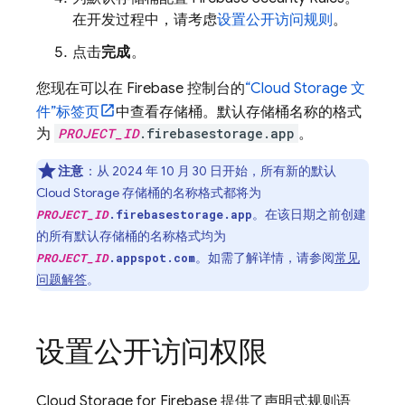
在开发过程中，请考虑
设置公开访问规则
。
点击
完成
。
您现在可以在
Firebase
控制台的
“
Cloud Storage
文
件”标签页
中查看存储桶。
默认存储桶名称的格式
为
PROJECT_ID
.firebasestorage.app
。
注意
：从
2024 年 10 月 30 日
开始，所有新的默认
Cloud Storage
存储桶的名称格式都将为
。在该日期
之前创建
PROJECT_ID
.firebasestorage.app
的所有默认存储桶的名称格式均为
。如需了解详情，请参阅
常见
PROJECT_ID
.appspot.com
问题解答
。
设置公开访问权限
Cloud Storage for Firebase
提供了声明式规则语