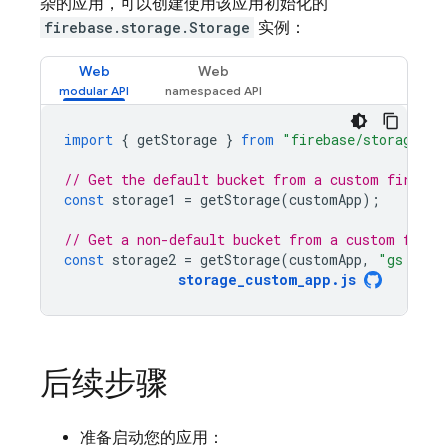
杂的应用，可以创建使用该应用初始化的
firebase.storage.Storage
实例：
Web
Web
import
{
getStorage
}
from
"firebase/storage"
;
// Get the default bucket from a custom firebas
const
storage1
=
getStorage
(
customApp
);
// Get a non-default bucket from a custom fireb
const
storage2
=
getStorage
(
customApp
,
"gs://my
storage_custom_app
.
js
后续步骤
准备启动您的应用：