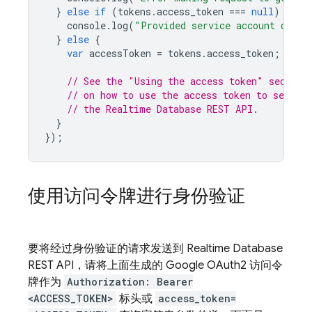
}
else
if
(
tokens
.
access_token
===
null
)
{
console
.
log
(
"Provided service account does 
}
else
{
var
accessToken
=
tokens
.
access_token
;
// See the "Using the access token" section
// on how to use the access token to send au
// the Realtime Database REST API.
}
});
使用访问令牌进行身份验证
要将经过身份验证的请求发送到
Realtime Database
REST API，请将上面生成的 Google OAuth2 访问令
牌作为
Authorization: Bearer
<ACCESS_TOKEN>
标头或
access_token=