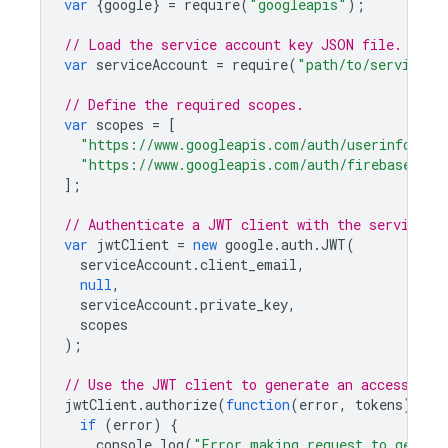
var
{
google
}
=
require
(
"googleapis"
);
// Load the service account key JSON file.
var
serviceAccount
=
require
(
"path/to/serviceAc
// Define the required scopes.
var
scopes
=
[
"https://www.googleapis.com/auth/userinfo.ema
"https://www.googleapis.com/auth/firebase.dat
];
// Authenticate a JWT client with the service a
var
jwtClient
=
new
google
.
auth
.
JWT
(
serviceAccount
.
client_email
,
null
,
serviceAccount
.
private_key
,
scopes
);
// Use the JWT client to generate an access tok
jwtClient
.
authorize
(
function
(
error
,
tokens
)
{
if
(
error
)
{
console
.
log
(
"Error making request to genera