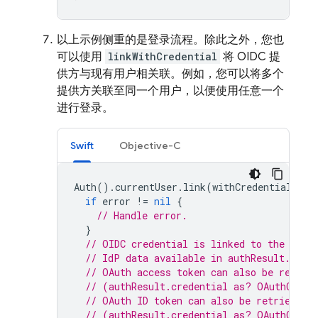
以上示例侧重的是登录流程。除此之外，您也
可以使用
linkWithCredential
将 OIDC 提
供方与现有用户相关联。例如，您可以将多个
提供方关联至同一个用户，以便使用任意一个
进行登录。
Swift
Objective-C
Auth
().
currentUser
.
link
(
withCredential
:
cr
if
error
!=
nil
{
// Handle error.
}
// OIDC credential is linked to the curr
// IdP data available in authResult.addi
// OAuth access token can also be retrie
// (authResult.credential as? OAuthCrede
// OAuth ID token can also be retrieved:
// (authResult.credential as? OAuthCrede