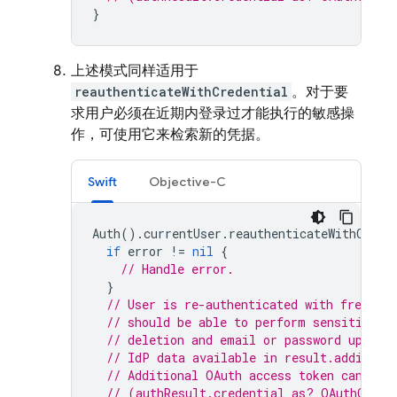
}
上述模式同样适用于
reauthenticateWithCredential
。对于要
求用户必须在近期内登录过才能执行的敏感操
作，可使用它来检索新的凭据。
Swift
Objective-C
Auth
().
currentUser
.
reauthenticateWithCrede
if
error
!=
nil
{
// Handle error.
}
// User is re-authenticated with fresh t
// should be able to perform sensitive o
// deletion and email or password update
// IdP data available in result.addition
// Additional OAuth access token can als
// (authResult.credential as? OAuthCrede