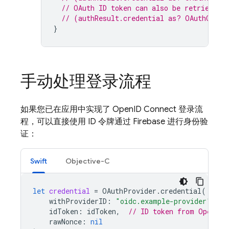
// OAuth ID token can also be retrieved:
// (authResult.credential as? OAuthCrede
}
手动处理登录流程
如果您已在应用中实现了 OpenID Connect 登录流
程，可以直接使用 ID 令牌通过 Firebase 进行身份验
证：
Swift
Objective-C
let
credential
=
OAuthProvider
.
credential
(
withProviderID
:
"oidc.example-provider"
,
/
idToken
:
idToken
,
// ID token from OpenID 
rawNonce
:
nil