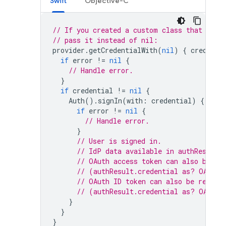
Swift
Objective-C
// If you created a custom class that conf
// pass it instead of nil:
provider
.
getCredentialWith
(
nil
)
{
credenti
if
error
!=
nil
{
// Handle error.
}
if
credential
!=
nil
{
Auth
().
signIn
(
with
:
credential
)
{
auth
if
error
!=
nil
{
// Handle error.
}
// User is signed in.
// IdP data available in authResult.
// OAuth access token can also be re
// (authResult.credential as? OAuthC
// OAuth ID token can also be retrie
// (authResult.credential as? OAuthC
}
}
}