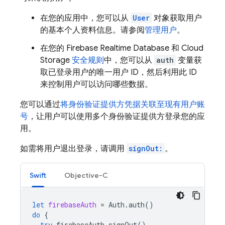
在您的应用中，您可以从
User
对象获取用户
的基本个人资料信息。请参阅
管理用户
。
在您的
Firebase Realtime Database
和
Cloud
Storage
安全规则
中，您可以从
auth
变量获
取已登录用户的唯一用户 ID，然后利用此 ID
来控制用户可以访问哪些数据。
您可以通过
将身份验证提供方凭据关联至现有用户账
号
，让用户可以使用多个身份验证提供方登录您的应
用。
如需将用户退出登录，请调用
signOut:
。
Swift
Objective-C
let
firebaseAuth
=
Auth
.
auth
()
do
{
try
firebaseAuth
.
signOut
()