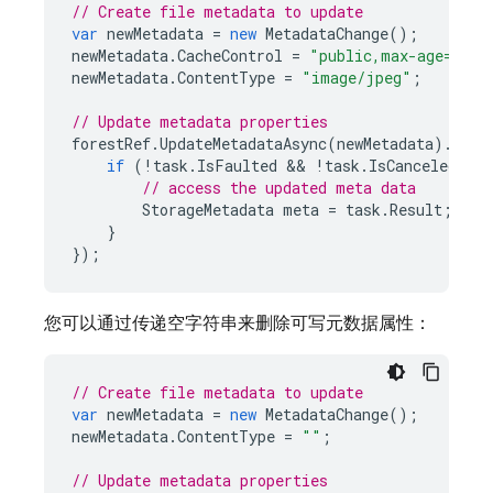
// Create file metadata to update
var
newMetadata
=
new
MetadataChange
();
newMetadata
.
CacheControl
=
"public,max-age=300"
newMetadata
.
ContentType
=
"image/jpeg"
;
// Update metadata properties
forestRef
.
UpdateMetadataAsync
(
newMetadata
).
Cont
if
(
!
task
.
IsFaulted
 && 
!
task
.
IsCanceled
)
{
// access the updated meta data
StorageMetadata
meta
=
task
.
Result
;
}
});
您可以通过传递空字符串来删除可写元数据属性：
// Create file metadata to update
var
newMetadata
=
new
MetadataChange
();
newMetadata
.
ContentType
=
""
;
// Update metadata properties