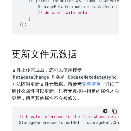
if
(
!
task
.
IsFaulted
 && 
!
task
.
IsCanceled
)
{
StorageMetadata
meta
=
task
.
Result
;
// do stuff with meta
}
});
更新文件元数据
文件上传完成后，您可以使用接受
MetadataChange
对象的
UpdateMetadataAsync
方法随时更新文件元数据。请参考
完整清单
，详细了
解什么属性可以更新。只有元数据中指定的属性才会
更新，所有其他属性不会被修改。
// Create reference to the file whose metadata 
StorageReference
forestRef
=
storageRef
.
Child
(
"