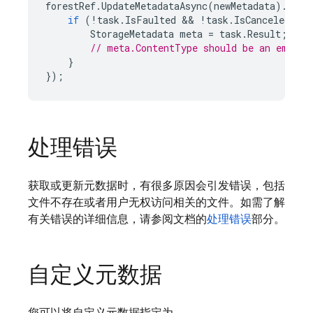
forestRef
.
UpdateMetadataAsync
(
newMetadata
).
Cont
if
(
!
task
.
IsFaulted
 && 
!
task
.
IsCanceled
)
{
StorageMetadata
meta
=
task
.
Result
;
// meta.ContentType should be an empty 
}
});
处理错误
获取或更新元数据时，有很多原因会引发错误，包括
文件不存在或者用户无权访问相关的文件。如需了解
有关错误的详细信息，请参阅文档的
处理错误
部分。
自定义元数据