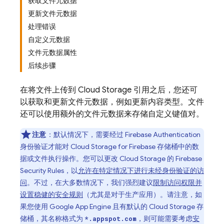
获取文件元数据
更新文件元数据
处理错误
自定义元数据
文件元数据属性
后续步骤
在将文件上传到
Cloud Storage
引用之后，您还可
以获取和更新文件元数据，例如更新内容类型。文件
还可以使用额外的文件元数据来存储自定义键值对。
注意
：默认情况下，需要经过
Firebase Authentication
身份验证才能对
Cloud Storage for Firebase
存储桶中的数
据或文件执行操作。您可以更改
Cloud Storage
的
Firebase
Security Rules
，以
允许在特定情况下进行未经身份验证的访
问
。不过，在大多数情况下，我们强烈建议
限制访问权限并
设置稳健的安全规则
（尤其是对于生产应用）。请注意，如
果您使用
Google
App Engine
且有默认的
Cloud Storage
存
储桶，其名称格式为
，则可能需要考虑
安
*.appspot.com