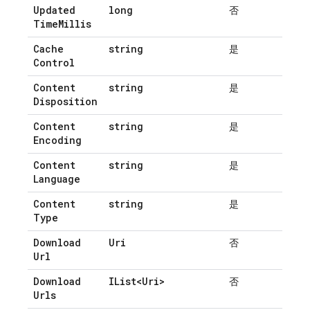
Updated
long
否
Time
Millis
Cache
string
是
Control
Content
string
是
Disposition
Content
string
是
Encoding
Content
string
是
Language
Content
string
是
Type
Download
Uri
否
Url
Download
IList<Uri>
否
Urls