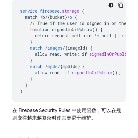
service
firebase
.
storage
{
match
/b/{bucket
}
/
o
{
//
True
if
the
user
is
signed
in
or
the
req
function
signedInOrPublic()
{
return
request.auth.uid
!=
null
||
resour
}
match
/
images
/
{
imageId
}
{
allow
read,
write
:
if
signedInOrPublic
();
}
match
/
mp3s
/
{
mp3Ids
}
{
allow
read
:
if
signedInOrPublic
();
}
}
}
在
Firebase Security Rules
中使用函数，可以在规
则变得越来越复杂时使其更易于维护。