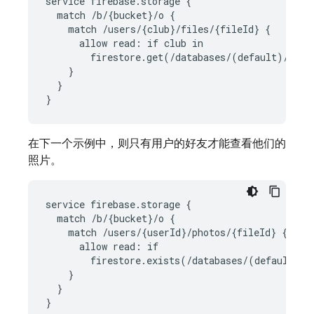
service firebase.storage {

  match /b/{bucket}/o {

    match /users/{club}/files/{fileId} {

      allow read: if club in

        firestore.get(/databases/(default)/docu
    }

  }

}
在下一个示例中，则只有用户的好友才能查看他们的
照片。
service firebase.storage {

  match /b/{bucket}/o {

    match /users/{userId}/photos/{fileId} {

      allow read: if

        firestore.exists(/databases/(default)/d
    }

  }

}