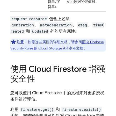
符串, 字
义元数据的键值对。
符串>
request.resource
包含上述除
generation
、
metageneration
、
etag
、
timeC
reated
和
updated
外的所有属性。
注意
：如需这些属性的详细文档，请参阅
面向
Firebase
Security Rules
的
Cloud Storage
API 参考文档
。
使用
Cloud Firestore
增强
安全性
您可以使用
Cloud Firestore
中的文档来对更多授权
条件进行评估。
利用
firestore.get()
和
firestore.exists()
函数，您的安全规则可以针对
Cloud Firestore
中的