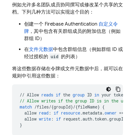
例如允许多名团队成员协同撰写或修改某个共享的文
档。下列几种方法可以实现这个目的：
创建一个
Firebase Authentication
自定义令
牌
，其中包含有关群组成员的附加信息（例如
群组 ID）
在
文件元数据
中包含群组信息（例如群组 ID 或
经过授权的
uid
的列表）
将这些数据存储在令牌或文件元数据中后，就可以在
规则中引用这些数据：
//
Allow
reads
if
the
group
ID
in
your
token
ma
// Allow writes if the group ID is in the user'
match
/
files
/
{
groupId
}
/
{
fileName
}
{
allow
read
:
if
resource
.
metadata
.
owner
==
req
allow
write
:
if
request
.
auth
.
token
.
groupId
==
}