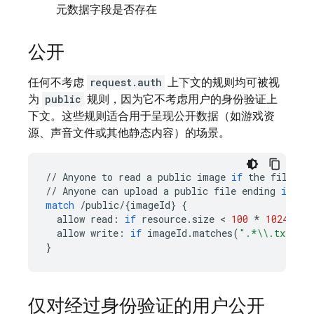
元数据字段是否存在
公开
任何不考虑
request.auth
上下文的规则均可被视
为
public
规则，因为它不考虑用户的身份验证上
下文。这些规则适合用于呈现公开数据（如游戏资
源、声音文件或其他静态内容）的场景。
//
Anyone
to
read
a
public
image
if
the
file
is
//
Anyone
can
upload
a
public
file
ending
in
'.
match
/
public
/
{
imageId
}
{
allow
read
:
if
resource
.
size
 < 
100
*
1024
;
allow
write
:
if
imageId
.
matches
(
".*
\\
.txt"
);
}
仅对经过身份验证的用户公开