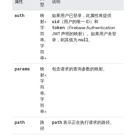
属性
说明
型
auth
映
如果用户已登录，此属性将提供
uid
射<
（用户的唯一 ID）和
token
字
（
Firebase Authentication
符
JWT 声明的映射）。如果用户未登
null
串,
录，则其值为
。
字
符
串>
params
映
包含请求的查询参数的映射。
射<
字
符
串,
字
符
串>
path
path
路
表示正在执行请求的路径。
径