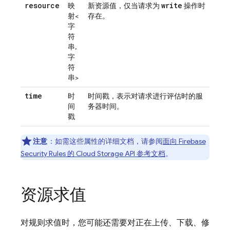
resource
write
映
新资源值，仅当请求为
操作时
射<
存在。
字
符
串,
字
符
串>
time
时
时间戳，表示对请求进行评估时的服
间
务器时间。
戳
注意
：如需这些属性的详细文档，请参阅
面向
Firebase
Security Rules
的
Cloud Storage
API 参考文档
。
资源求值
对规则求值时，您可能还需要对正在上传、下载、修