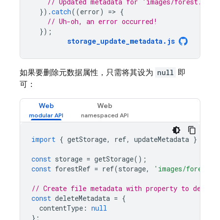
// Updated metadata for 'images/forest.jpg'
}).
catch
((
error
)
=
>
{
// Uh-oh, an error occurred!
});
storage_update_metadata
.
js
如果要删除元数据属性，只需将其设为
null
即
可：
Web
Web
import
{
getStorage
,
ref
,
updateMetadata
}
from
const
storage
=
getStorage
();
const
forestRef
=
ref
(
storage
,
'images/forest.j
// Create file metadata with property to delete
const
deleteMetadata
=
{
contentType
:
null
};