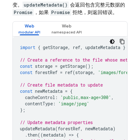
变。
updateMetadata()
会返回包含完整元数据的
Promise
，如果
Promise
拒绝，则返回错误。
Web
Web
import
{
getStorage
,
ref
,
updateMetadata
}
from
// Create a reference to the file whose metadat
const
storage
=
getStorage
();
const
forestRef
=
ref
(
storage
,
'images/forest.j
// Create file metadata to update
const
newMetadata
=
{
cacheControl
:
'public,max-age=300'
,
contentType
:
'image/jpeg'
};
// Update metadata properties
updateMetadata
(
forestRef
,
newMetadata
)
.
then
((
metadata
)
=
>
{