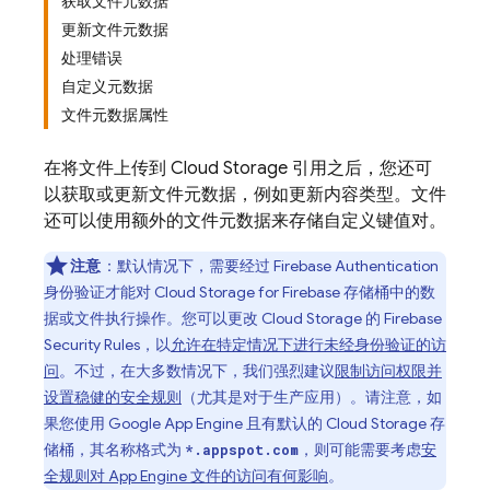
获取文件元数据
更新文件元数据
处理错误
自定义元数据
文件元数据属性
在将文件上传到
Cloud Storage
引用之后，您还可
以获取或更新文件元数据，例如更新内容类型。文件
还可以使用额外的文件元数据来存储自定义键值对。
注意
：默认情况下，需要经过
Firebase Authentication
身份验证才能对
Cloud Storage for Firebase
存储桶中的数
据或文件执行操作。您可以更改
Cloud Storage
的
Firebase
Security Rules
，以
允许在特定情况下进行未经身份验证的访
问
。不过，在大多数情况下，我们强烈建议
限制访问权限并
设置稳健的安全规则
（尤其是对于生产应用）。请注意，如
果您使用
Google
App Engine
且有默认的
Cloud Storage
存
储桶，其名称格式为
，则可能需要考虑
安
*.appspot.com
全规则对
App Engine
文件的访问有何影响
。