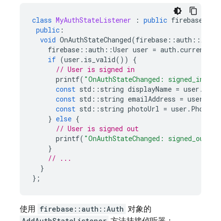
class
MyAuthStateListener
:
public
firebase
::
au
public
:
void
OnAuthStateChanged
(
firebase
::
auth
::
Auth
*
firebase
::
auth
::
User
user
=
auth
.
current_us
if
(
user
.
is_valid
())
{
// User is signed in
printf
(
"OnAuthStateChanged: signed_in %s
\
const
std
::
string
displayName
=
user
.
Disp
const
std
::
string
emailAddress
=
user
.
Ema
const
std
::
string
photoUrl
=
user
.
PhotoUr
}
else
{
// User is signed out
printf
(
"OnAuthStateChanged: signed_out
\n
"
}
// ...
}
};
使用
firebase::auth::Auth
对象的
AddAuthStateListener