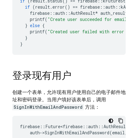
if
(
result
.
status
()
==
firebase
::
kFutureStatusC
if
(
result
.
error
()
==
firebase
::
auth
::
kAuthEr
firebase
::
auth
::
AuthResult
*
auth_result
=
*
printf
(
"Create user succeeded for email %s
\
}
else
{
printf
(
"Created user failed with error '%s'
}
}
登录现有用户
创建一个表单，允许现有用户使用自己的电子邮件地
址和密码登录。当用户填好该表单后，调用
SignInWithEmailAndPassword
方法：
firebase
::
Future<firebase
::
auth
::
AuthResult
>
re
auth
-
>
SignInWithEmailAndPassword
(
email
,
pas