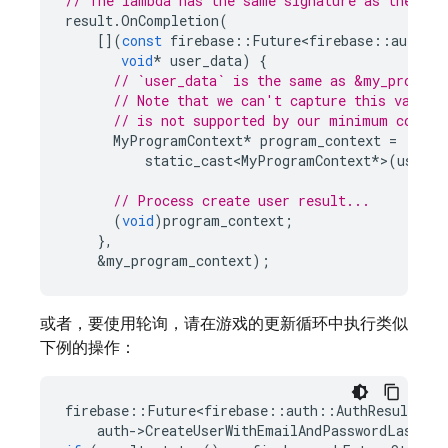
// The lambda has the same signature as the cal
result
.
OnCompletion
(
[](
const
firebase
::
Future<firebase
::
auth
::
void
*
user_data
)
{
// `user_data` is the same as &my_program
// Note that we can't capture this value 
// is not supported by our minimum compil
MyProgramContext
*
program_context
=
static_cast<MyProgramContext
*
>
(
user_d
// Process create user result...
(
void
)
program_context
;
},
&
my_program_context
);
或者，要使用轮询，请在游戏的更新循环中执行类似
下例的操作：
firebase
::
Future<firebase
::
auth
::
AuthResult
>
re
auth
-
>
CreateUserWithEmailAndPasswordLastRes