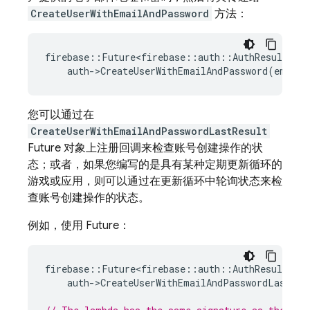
CreateUserWithEmailAndPassword
方法：
firebase
::
Future<firebase
::
auth
::
AuthResult
>
re
auth
-
>
CreateUserWithEmailAndPassword
(
email
,
您可以通过在
CreateUserWithEmailAndPasswordLastResult
Future 对象上注册回调来检查账号创建操作的状
态；或者，如果您编写的是具有某种定期更新循环的
游戏或应用，则可以通过在更新循环中轮询状态来检
查账号创建操作的状态。
例如，使用 Future：
firebase
::
Future<firebase
::
auth
::
AuthResult
>
re
auth
-
>
CreateUserWithEmailAndPasswordLastRes