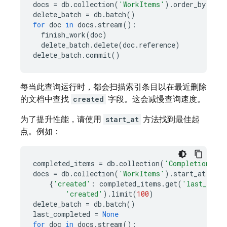
docs
=
db
.
collection
(
'WorkItems'
)
.
order_by
(
'cre
delete_batch
=
db
.
batch
()
for
doc
in
docs
.
stream
():
finish_work
(
doc
)
delete_batch
.
delete
(
doc
.
reference
)
delete_batch
.
commit
()
每当此查询运行时，都会扫描索引条目以在最近删除
的文档中查找
created
字段。这会减慢查询速度。
为了提升性能，请使用
start_at
方法找到最佳起
点。例如：
completed_items
=
db
.
collection
(
'CompletionStat
docs
=
db
.
collection
(
'WorkItems'
)
.
start_at
(
{
'created'
:
completed_items
.
get
(
'last_comp
'created'
)
.
limit
(
100
)
delete_batch
=
db
.
batch
()
last_completed
=
None
for
doc
in
docs
.
stream
():