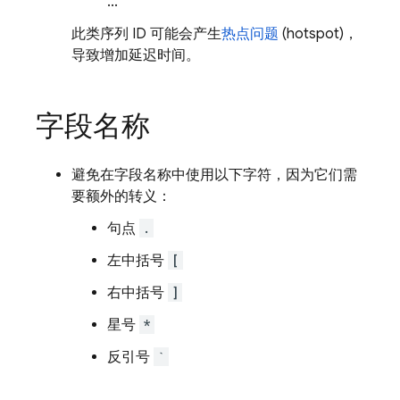
...
此类序列 ID 可能会产生
热点问题
(hotspot)，
导致增加延迟时间。
字段名称
避免在字段名称中使用以下字符，因为它们需
要额外的转义：
句点
.
左中括号
[
右中括号
]
星号
*
反引号
`