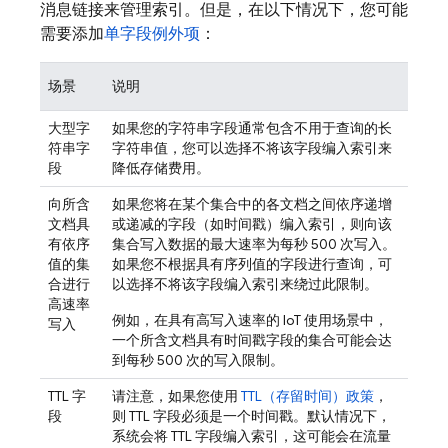
消息链接来管理索引。但是，在以下情况下，您可能
需要添加
单字段例外项
：
场景
说明
大型字
如果您的字符串字段通常包含不用于查询的长
符串字
字符串值，您可以选择不将该字段编入索引来
段
降低存储费用。
向所含
如果您将在某个集合中的各文档之间依序递增
文档具
或递减的字段（如时间戳）编入索引，则向该
有依序
集合写入数据的最大速率为每秒 500 次写入。
值的集
如果您不根据具有序列值的字段进行查询，可
合进行
以选择不将该字段编入索引来绕过此限制。
高速率
例如，在具有高写入速率的 IoT 使用场景中，
写入
一个所含文档具有时间戳字段的集合可能会达
到每秒 500 次的写入限制。
TTL 字
请注意，如果您使用
TTL（存留时间）政策
，
段
则 TTL 字段必须是一个时间戳。默认情况下，
系统会将 TTL 字段编入索引，这可能会在流量