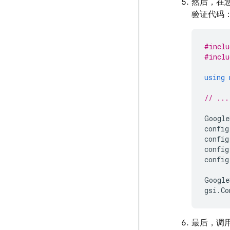
然后，在
验证代码
#inclu
#inclu
using
// ...
Google
config
config
config
config
Google
gsi
.
Co
最后，调