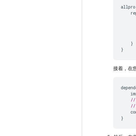
allpro
re
}
}
接着，在
depend
im
//
//
co
}