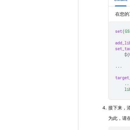
在您的
set
(
GS
add_li
set_ta
${
...
target
..
li
接下来，添加
为此，请