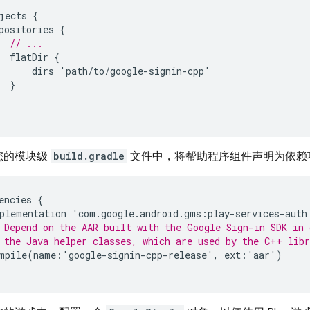
jects
{
positories
{
// ...
flatDir
{
dirs
'
path
/
to
/
google
-
signin
-
cpp
'
}
您的模块级
build.gradle
文件中，将帮助程序组件声明为依赖
encies
{
plementation
'
com
.
google
.
android
.
gms
:
play
-
services
-
auth
 Depend on the AAR built with the Google Sign-in SDK in 
 the Java helper classes, which are used by the C++ libr
mpile
(
name
:
'
google
-
signin
-
cpp
-
release
'
,
ext
:
'
aar
'
)