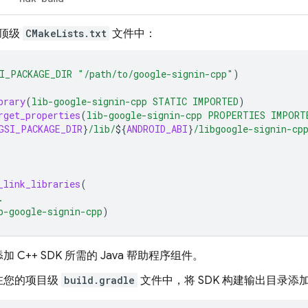
顶级
CMakeLists.txt
文件中：
I_PACKAGE_DIR
"/path/to/google-signin-cpp"
)
brary
(
lib-google-signin-cpp
STATIC
IMPORTED
)
rget_properties
(
lib-google-signin-cpp
PROPERTIES
IMPORT
GSI_PACKAGE_DIR
}
/lib/
${
ANDROID_ABI
}
/libgoogle-signin-cp
_link_libraries
(
.
b-google-signin-cpp
)
 C++ SDK 所需的 Java 帮助程序组件。
在您的项目级
build.gradle
文件中，将 SDK 构建输出目录添