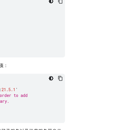
项：
:
21.5.1
'
order to add
ary.