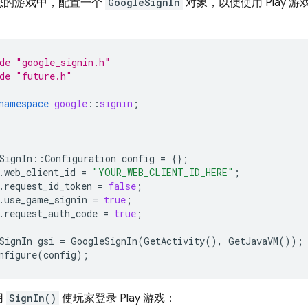
您的游戏中，配置一个
GoogleSignIn
对象，以便使用 Play
：
de
"google_signin.h"
de
"future.h"
namespace
google
::
signin
;
SignIn
::
Configuration
config
=
{};
.
web_client_id
=
"YOUR_WEB_CLIENT_ID_HERE"
;
.
request_id_token
=
false
;
.
use_game_signin
=
true
;
.
request_auth_code
=
true
;
SignIn
gsi
=
GoogleSignIn
(
GetActivity
(),
GetJavaVM
());
nfigure
(
config
);
用
SignIn()
使玩家登录 Play 游戏：