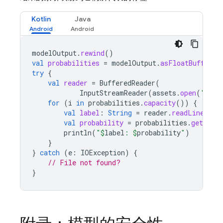
Kotlin
Java
modelOutput
.
rewind
()
val
probabilities
=
modelOutput
.
asFloatBuffer
()
try
{
val
reader
=
BufferedReader
(
InputStreamReader
(
assets
.
open
(
"cust
for
(
i
in
probabilities
.
capacity
())
{
val
label
:
String
=
reader
.
readLine
()
val
probability
=
probabilities
.
get
(
i
)
println
(
"
$
label
: 
$
probability
"
)
}
}
catch
(
e
:
IOException
)
{
// File not found?
}