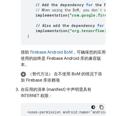
//
Add
the
dependency
for
the
Fireb
//
When
using
the
BoM
,
you
don
't speci
implementation
(
"com.google.firebase
//
Also
add
the
dependency
for
the
implementation
(
"org.tensorflow:tens
}
借助
Firebase Android BoM
，可确保您的应用
使用的始终是 Firebase Android 库的兼容版
本。
（替代方法）
在不使用
BoM
的情况下
添
加 Firebase 库依赖项
在应用的清单 (manifest) 中声明需具有
INTERNET 权限：
<uses-permission android:name="android.per