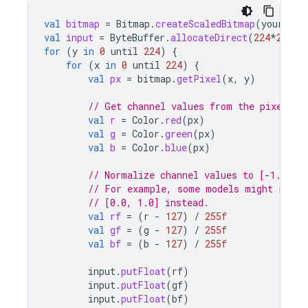
val
bitmap
=
Bitmap
.
createScaledBitmap
(
yourInpu
val
input
=
ByteBuffer
.
allocateDirect
(
224
*
224
*
3
for
(
y
in
0
until
224
)
{
for
(
x
in
0
until
224
)
{
val
px
=
bitmap
.
getPixel
(
x
,
y
)
// Get channel values from the pixel va
val
r
=
Color
.
red
(
px
)
val
g
=
Color
.
green
(
px
)
val
b
=
Color
.
blue
(
px
)
// Normalize channel values to [-1.0, 1
// For example, some models might requi
// [0.0, 1.0] instead.
val
rf
=
(
r
-
127
)
/
255f
val
gf
=
(
g
-
127
)
/
255f
val
bf
=
(
b
-
127
)
/
255f
input
.
putFloat
(
rf
)
input
.
putFloat
(
gf
)
input
.
putFloat
(
bf
)