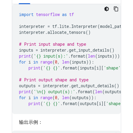
import
tensorflow
as
tf
interpreter
=
tf
.
lite
.
Interpreter
(
model_path
=
"y
interpreter
.
allocate_tensors
()
# Print input shape and type
inputs
=
interpreter
.
get_input_details
()
print
(
'
{}
 input(s):'
.
format
(
len
(
inputs
)))
for
i
in
range
(
0
,
len
(
inputs
)):
print
(
'
{}
{}
'
.
format
(
inputs
[
i
][
'shape'
],
in
# Print output shape and type
outputs
=
interpreter
.
get_output_details
()
print
(
'
\n
{}
 output(s):'
.
format
(
len
(
outputs
)))
for
i
in
range
(
0
,
len
(
outputs
)):
print
(
'
{}
{}
'
.
format
(
outputs
[
i
][
'shape'
],
o
输出示例：