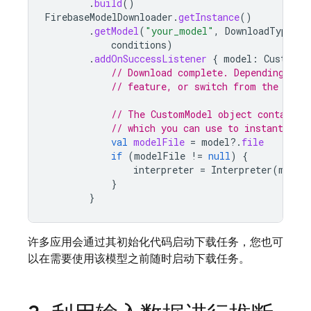
.
build
()
FirebaseModelDownloader
.
getInstance
()
.
getModel
(
"your_model"
,
DownloadType
.
LO
conditions
)
.
addOnSuccessListener
{
model
:
CustomMo
// Download complete. Depending on 
// feature, or switch from the loca
// The CustomModel object contains 
// which you can use to instantiate
val
modelFile
=
model
?.
file
if
(
modelFile
!=
null
)
{
interpreter
=
Interpreter
(
model
}
}
许多应用会通过其初始化代码启动下载任务，您也可
以在需要使用该模型之前随时启动下载任务。