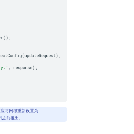
er
();
jectConfig
(
updateRequest
);
ly:'
,
response
);
您应将网域重新设置为
5 日之前推出。