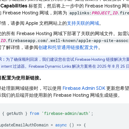
 Capabilities
标签页，然后将上一步中的
Firebase Hosting
网
的
Firebase Hosting
网域，则将为
applinks:
PROJECT_ID
.fir
情，请参阅 Apple 文档网站上的
支持关联的网域
。
您的所有
Firebase Hosting
网域下部署了关联的网域文件。如需
_ID
.firebaseapp.com/.well-known/apple-app-site-assoc
需了解详情，请参阅
创建和托管通用链接配置文件
。
示：
为了确保顺利回滚，我们建议您在尝试
Firebase Hosting
链接解决方
intent 过滤器。
Firebase Dynamic Links
解决方案将在 2025 年 8 月 2
目配置为使用新链接。
好处理新网域链接时，可以使用
Firebase Admin SDK
更新您希望
示我们的后端开始使用新的
Firebase Hosting
网域生成链接。
{
getAuth
}
from
'firebase-admin/auth'
;
updateEmailAuthDomain
=
async
()
=
>
{