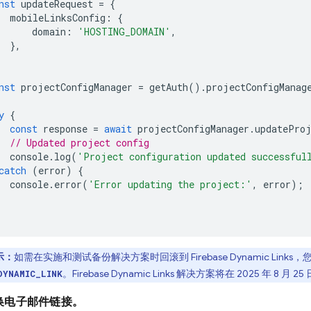
nst
updateRequest
=
{
mobileLinksConfig
:
{
domain
:
'HOSTING_DOMAIN'
,
},
nst
projectConfigManager
=
getAuth
().
projectConfigManag
y
{
const
response
=
await
projectConfigManager
.
updatePro
// Updated project config
console
.
log
(
'Project configuration updated successful
catch
(
error
)
{
console
.
error
(
'Error updating the project:'
,
error
);
示：
如需在实施和测试备份解决方案时回滚到
Firebase Dynamic Links
，
。
Firebase Dynamic Links
解决方案将在 2025 年 8 月 2
DYNAMIC_LINK
换电子邮件链接。