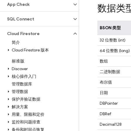
App Check
数据类
SQL Connect
BSON 类型
Cloud Firestore
32 位整数 (int)
简介
Cloud Firestore 版本
64 位整数 (long)
标准版
数组
Discover
二进制数据
核心操作入门
布尔值
管理数据库
管理数据
日期
保护并验证数据
DBPointer
解决方案
DBRef
用量、限额和定价
监控和问题排查
Decimal128
备份和时间点恢复