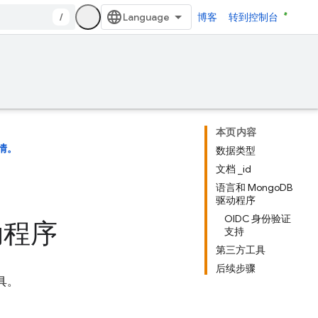
/
博客
转到控制台
本页内容
情。
数据类型
文档 _id
语言和 MongoDB
驱动程序
OIDC 身份验证
动程序
支持
第三方工具
后续步骤
具。