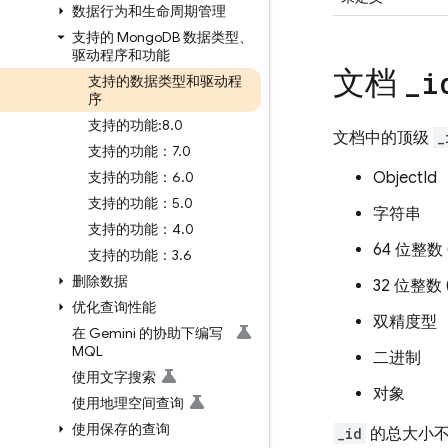
数据行为和生命周期管理
支持的 Mongo
DB 数据类型、
驱动程序和功能
文档
_
i
支持的数据类型和驱动程
序
支持的功能:8
.
0
文档中的顶级
_
支持的功能：7
.
0
支持的功能：6
.
0
ObjectId
支持的功能：5
.
0
字符串
支持的功能：4
.
0
64 位整数 (
支持的功能：3
.
6
删除数据
32 位整数 (
优化查询性能
双精度型
在 Gemini 的协助下编写
MQL
二进制
使用文字搜索
对象
使用地理空间查询
使用保存的查询
_id
的总大小不得