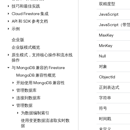
双精度型
技巧和最佳实践
Cloud Firestore 集成
JavaScript
API 和 SDK 参考文档
JavaScript（
示例
MaxKey
企业版
MinKey
企业版模式概览
原生模式，支持核心操作和流水线
Null
操作
对象
与 Mongo
DB 兼容的 Firestore
Mongo
DB 兼容性概览
ObjectId
开始使用 Mongo
DB 兼容性
正则表达式
管理数据库
连接到数据库
字符串
管理数据
符号
为数据编制索引
时间戳
使用变更数据流读取实时数
据
未定义