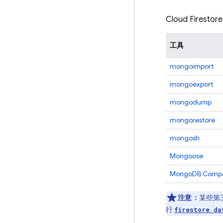
Cloud Firestore
工具
mongoimport
mongoexport
mongodump
mongorestore
mongosh
Mongoose
MongoDB Comp
注意：
某些第
行
firestore da