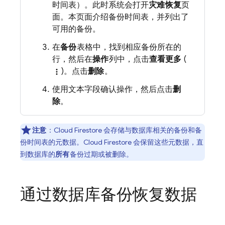
时间表）。此时系统会打开
灾难恢复
页
面。本页面介绍备份时间表，并列出了
可用的备份。
在
备份
表格中，找到相应备份所在的
行，然后在
操作
列中，点击
查看更多
(
)。点击
删除
。
more_vert
使用文本字段确认操作，然后点击
删
除
。
注意
：
Cloud Firestore
会存储与数据库相关的备份和备
份时间表的元数据。
Cloud Firestore
会保留这些元数据，直
到数据库的
所有
备份过期或被删除。
通过数据库备份恢复数据