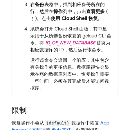
在
备份
表格中，找到相应备份所在的
行，然后在
操作
列中，点击
查看更多
(
)。点击
使用
Cloud Shell
恢复
。
more_vert
系统会打开
Cloud Shell
面板，其中显
示用于从所选备份恢复的
gcloud CLI
命
令。将
ID_OF_NEW_DATABASE
替换为
相应数据库的 ID，然后运行该命令。
运行该命令会返回一个响应，其中包含
有关操作的更多信息。数据库很快会显
示在您的数据库列表中。恢复操作需要
一些时间，必须在其完成后才能访问数
据库。
限制
恢复操作不会从
(default)
数据库中恢复
App