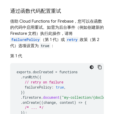
通过函数代码配置重试
借助
Cloud Functions for Firebase
，您可以在函数
的代码中启用重试。如需为后台事件（例如创建新的
Firestore 文档）执行此操作，请将
failurePolicy
（第 1 代）或
retry
政策（第 2
代）选项设置为
true
：
第 1 代
exports
.
docCreated
=
functions
.
runWith
({
// retry on failure
failurePolicy
:
true
,
})
.
firestore
.
document
(
"my-collection/{docId}"
)
.
onCreate
((
change
,
context
)
=
>
{
/* ... */
});