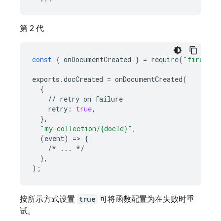
第 2 代
const
{
onDocumentCreated
}
=
require
(
"firebase
exports
.
docCreated
=
onDocumentCreated
(
{
//
retry
on
failure
retry
:
true
,
},
"my-collection/{docId}"
,
(
event
)
=
>
{
/*
...
*/
},
);
按所示方式设置
true
可将函数配置为在失败时重
试。