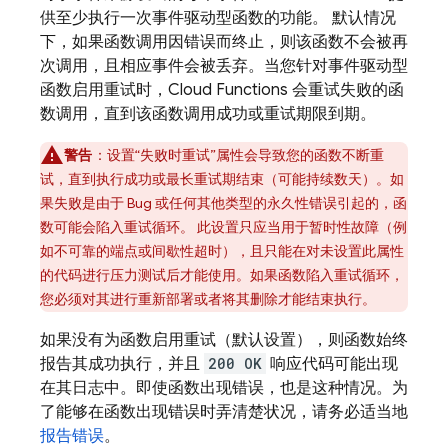
供至少执行一次事件驱动型函数的功能。 默认情况
下，如果函数调用因错误而终止，则该函数不会被再
次调用，且相应事件会被丢弃。当您针对事件驱动型
函数启用重试时，
Cloud Functions
会重试失败的函
数调用，直到该函数调用成功或重试期限到期。
警告
：设置“失败时重试”属性会导致您的函数不断重
试，直到执行成功或最长重试期结束（可能持续数天）。如
果失败是由于 Bug 或任何其他类型的永久性错误引起的，函
数可能会陷入重试循环。 此设置只应当用于暂时性故障（例
如不可靠的端点或间歇性超时），且只能在对未设置此属性
的代码进行压力测试后才能使用。如果函数陷入重试循环，
您必须对其进行重新部署或者将其删除才能结束执行。
如果没有为函数启用重试（默认设置），则函数始终
报告其成功执行，并且
200 OK
响应代码可能出现
在其日志中。即使函数出现错误，也是这种情况。为
了能够在函数出现错误时弄清楚状况，请务必适当地
报告错误
。