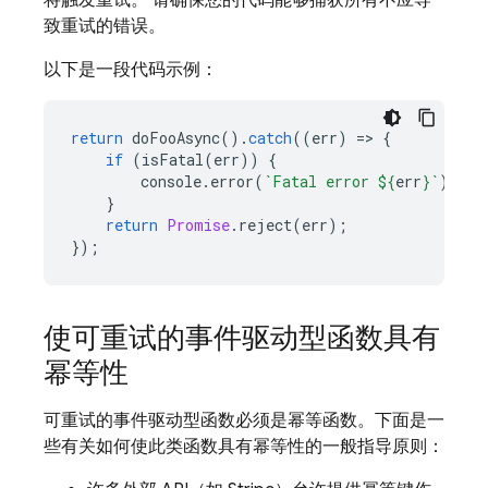
将触发重试。 请确保您的代码能够捕获所有不应导
致重试的错误。
以下是一段代码示例：
return
doFooAsync
().
catch
((
err
)
=
>
{
if
(
isFatal
(
err
))
{
console
.
error
(
`Fatal error 
${
err
}
`
);
}
return
Promise
.
reject
(
err
);
});
使可重试的事件驱动型函数具有
幂等性
可重试的事件驱动型函数必须是幂等函数。下面是一
些有关如何使此类函数具有幂等性的一般指导原则：