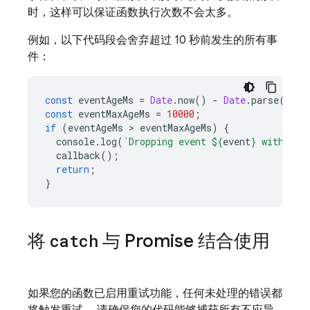
时，这样可以保证函数执行次数不会太多。
例如，以下代码段会舍弃超过 10 秒前发生的所有事
件：
const
eventAgeMs
=
Date
.
now
()
-
Date
.
parse
(
even
const
eventMaxAgeMs
=
10000
;
if
(
eventAgeMs
 > 
eventMaxAgeMs
)
{
console
.
log
(
`Dropping event 
${
event
}
 with age
callback
();
return
;
}
将
catch
与 Promise 结合使用
如果您的函数已启用重试功能，任何未处理的错误都