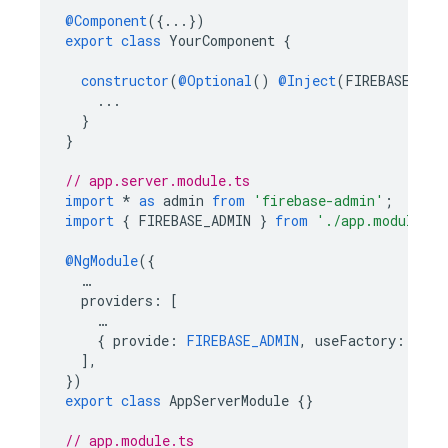
@Component
({...})
export
class
YourComponent
{
constructor
(
@Optional
()
@Inject
(
FIREBASE_ADM
...
}
}
// app.server.module.ts
import
*
as
admin
from
'firebase-admin'
;
import
{
FIREBASE_ADMIN
}
from
'./app.module'
;
@NgModule
({
…
providers
:
[
…
{
provide
:
FIREBASE_ADMIN
,
useFactory
:
()
=
],
})
export
class
AppServerModule
{}
// app.module.ts