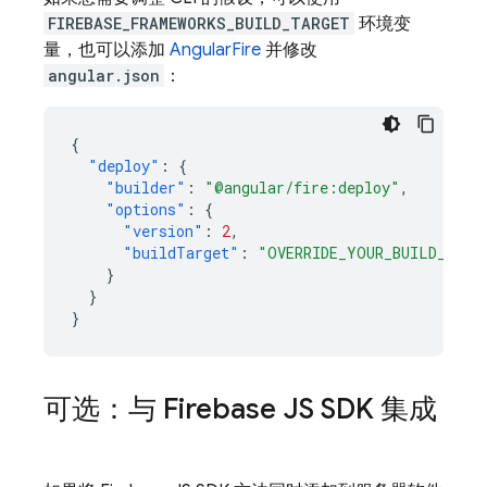
FIREBASE_FRAMEWORKS_BUILD_TARGET
环境变
量，也可以添加
AngularFire
并修改
angular.json
：
{
"deploy"
:
{
"builder"
:
"@angular/fire:deploy"
,
"options"
:
{
"version"
:
2
,
"buildTarget"
:
"OVERRIDE_YOUR_BUILD_TARG
}
}
}
可选：与 Firebase JS SDK 集成