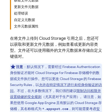
获取文件元数据
更新文件元数据
处理错误
自定义元数据
文件元数据属性
在将文件上传到 Cloud Storage 引用之后，您还可
以获取和更新文件元数据，例如查看或更新内容类
型。文件还可以使用额外的文件元数据来存储自定义
键值对。
注意
：默认情况下，需要经过
Firebase Authentication
身份验证才能对
Cloud Storage for Firebase
存储桶中的数
据或文件执行操作。您可以更改
Cloud Storage
的
Firebase
Security Rules
，以
允许在特定情况下进行未经身份验证的访
问
。不过，在大多数情况下，我们强烈建议
限制访问权限并
设置稳健的安全规则
（尤其是对于生产应用）。请注意，如
果您使用
Google
App Engine
且有默认的
Cloud Storage
存
储桶，其名称格式为
，则可能需要考虑
安
*.appspot.com