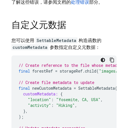
了解这些错误，请参阅文档的
处理错误
部分。
自定义元数据
您可以使用
SettableMetadata
构造函数的
customMetadata
参数指定自定义元数据：
// Create reference to the file whose metadata 
final
forestRef
=
storageRef
.
child
(
"images/fore
// Create file metadata to update
final
newCustomMetadata
=
SettableMetadata
(
customMetadata:
{
"location"
:
"Yosemite, CA, USA"
,
"activity"
:
"Hiking"
,
},
);