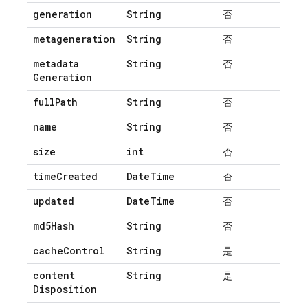
generation
String
否
metageneration
String
否
metadata
String
否
Generation
full
Path
String
否
name
String
否
size
int
否
time
Created
Date
Time
否
updated
Date
Time
否
md5Hash
String
否
cache
Control
String
是
content
String
是
Disposition