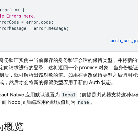
rror
)
=
>
{
le Errors here.
rrorCode
=
error
.
code
;
rrorMessage
=
error
.
message
;
auth_set_p
身份验证实例中当前保存的身份验证会话的保留类型，并将新的
定向请求进行的登录。这将返回一个 promise 对象，当身份
制后，就可解析出该对象的值。如果在更改保留类型之后调用登
成，然后才会将新的保留类型应用于新的 Auth 状态。
act Native 应用默认设置为
local
（前提是浏览器支持这种存
），而 Node.js 后端应用的默认值则为
none
。
为概览