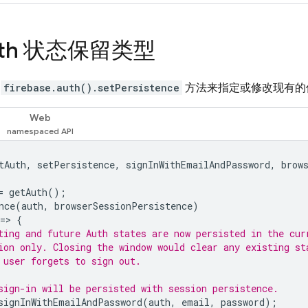
uth 状态保留类型
用
firebase.auth().setPersistence
方法来指定或修改现有的
Web
tAuth
,
setPersistence
,
signInWithEmailAndPassword
,
brow
=
getAuth
();
nce
(
auth
,
browserSessionPersistence
)
=
>
{
ting and future Auth states are now persisted in the cur
ion only. Closing the window would clear any existing st
 user forgets to sign out.
sign-in will be persisted with session persistence.
signInWithEmailAndPassword
(
auth
,
email
,
password
);