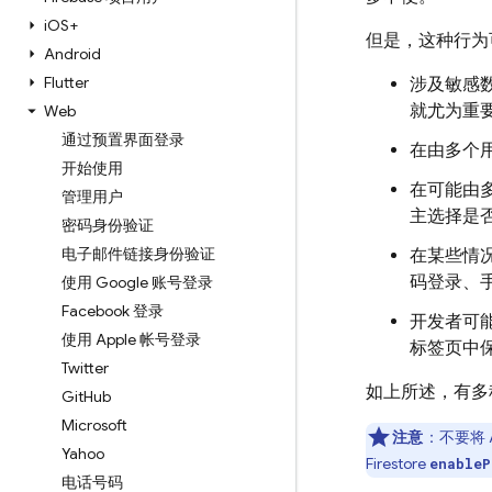
i
OS+
但是，这种行为
Android
Flutter
涉及敏感
就尤为重
Web
通过预置界面登录
在由多个
开始使用
在可能由
管理用户
主选择是
密码身份验证
电子邮件链接身份验证
在某些情
码登录、
使用 Google 账号登录
Facebook 登录
开发者可
使用 Apple 帐号登录
标签页中
Twitter
如上所述，有多
Git
Hub
Microsoft
注意
：不要将 A
Yahoo
Firestore
enableP
电话号码