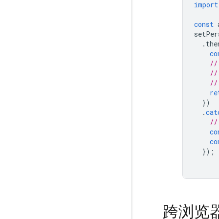
import
const
setPer
.
the
co
//
//
//
re
})
.
cat
//
co
co
});
跨浏览