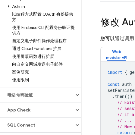
Admin
以编程方式配置 OAuth 身份提供
修改 A
方
使用 Firebase CLI 配置身份验证提
供方
您可以通过调
自定义电子邮件操作处理程序
通过 Cloud Functions 扩展
Web
使用屏蔽函数进行扩展
向自定义网域发送电子邮件
案例研究
import
{
ge
使用限制
const
auth
setPersiste
电话号码验证
.
then
(()
// Exis
// sess
App Check
// if a
// ...
SQL Connect
// New 
return