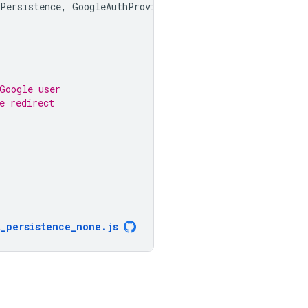
Persistence
,
GoogleAuthProvider
}
from
"firebase/auth"
;
Google user
e redirect
t_persistence_none
.
js