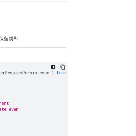
保留类型：
serSessionPersistence
}
from
"firebase/auth"
;
rent
ate even