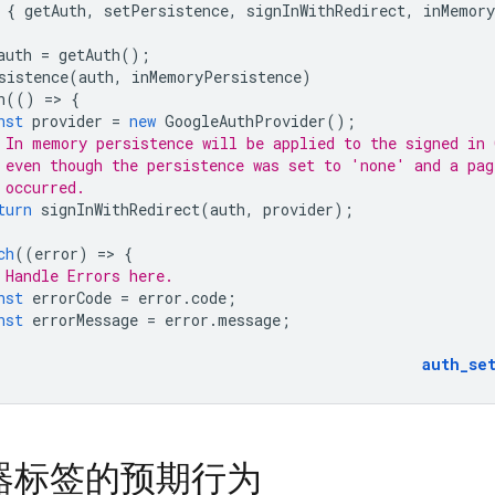
{
getAuth
,
setPersistence
,
signInWithRedirect
,
inMemory
auth
=
getAuth
();
sistence
(
auth
,
inMemoryPersistence
)
n
(()
=
>
{
nst
provider
=
new
GoogleAuthProvider
();
 In memory persistence will be applied to the signed in 
 even though the persistence was set to 'none' and a pag
 occurred.
turn
signInWithRedirect
(
auth
,
provider
);
ch
((
error
)
=
>
{
 Handle Errors here.
nst
errorCode
=
error
.
code
;
nst
errorMessage
=
error
.
message
;
auth_se
器标签的预期行为