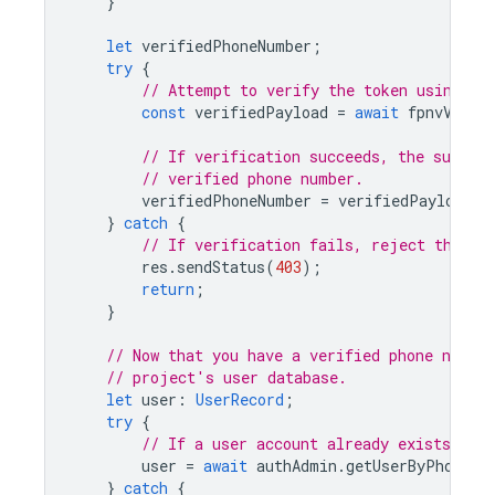
}
let
verifiedPhoneNumber
;
try
{
// Attempt to verify the token using th
const
verifiedPayload
=
await
fpnvVerif
// If verification succeeds, the subjec
// verified phone number.
verifiedPhoneNumber
=
verifiedPayload
.
s
}
catch
{
// If verification fails, reject the to
res
.
sendStatus
(
403
);
return
;
}
// Now that you have a verified phone numbe
// project's user database.
let
user
:
UserRecord
;
try
{
// If a user account already exists wit
user
=
await
authAdmin
.
getUserByPhoneNu
}
catch
{