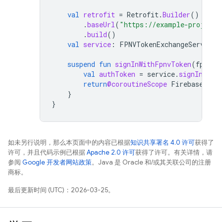
val
retrofit
=
Retrofit
.
Builder
()
.
baseUrl
(
"https://example-project.
.
build
()
val
service
:
FPNVTokenExchangeService
suspend
fun
signInWithFpnvToken
(
fpnvTo
val
authToken
=
service
.
signInWith
return
@coroutineScope
Firebase
.
aut
}
}
如未另行说明，那么本页面中的内容已根据
知识共享署名 4.0 许可
获得了
许可，并且代码示例已根据
Apache 2.0 许可
获得了许可。有关详情，请
参阅
Google 开发者网站政策
。Java 是 Oracle 和/或其关联公司的注册
商标。
最后更新时间 (UTC)：2026-03-25。