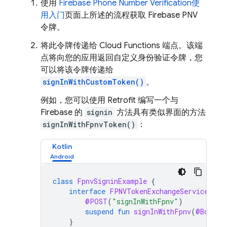
使用
Firebase Phone Number Verification
使
用入门
页面上所述的流程获取
Firebase PNV
令牌。
将此令牌传递给 Cloud Functions 端点。该端
点将向您的应用返回自定义身份验证令牌，您
可以将该令牌传递给
signInWithCustomToken()
。
例如，您可以使用 Retrofit 编写一个与
Firebase 的
signin
方法具有类似界面的方法
signInWithFpnvToken()
：
Kotlin
class
FpnvSigninExample
{
interface
FPNVTokenExchangeService
{
@POST
(
"signInWithFpnv"
)
suspend
fun
signInWithFpnv
(
@Body
f
}