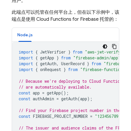
用户。
此端点可以托管在任何平台上，但在以下示例中，该
端点是使用 Cloud Functions for Firebase 托管的：
Node.js
import
{
JwtVerifier
}
from
"aws-jwt-verify"
;
import
{
getApp
}
from
"firebase-admin/app"
;
import
{
getAuth
,
UserRecord
}
from
"firebase-a
import
{
onRequest
}
from
"firebase-functions/h
// Because we're deploying to Cloud Functions f
// are automatically available.
const
app
=
getApp
();
const
authAdmin
=
getAuth
(
app
);
// Find your Firebase project number in the Fir
const
FIREBASE_PROJECT_NUMBER
=
"123456789"
;
// The issuer and audience claims of the FPNV t