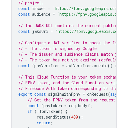
// project.
const
issuer
=
`https://fpnv.googleapis.com/pro
const
audience
=
`https://fpnv.googleapis.com/p
// The JWKS URL contains the current public sig
const
jwksUri
=
"https://fpnv.googleapis.com/v1
// Configure a JWT verifier to check the follow
// - The token is signed by Google
// - The issuer and audience claims match your 
// - The token has not yet expired (default beg
const
fpnvVerifier
=
JwtVerifier
.
create
({
issue
// This Cloud Function is your token exchange e
// FPNV token, and the Cloud Function verifies 
// Firebase Auth token corresponding to the sam
export
const
signInWithFpnv
=
onRequest
(
async
(
// Get the FPNV token from the request body
const
fpnvToken
=
req
.
body
?
;
if
(
!
fpnvToken
)
{
res
.
sendStatus
(
400
);
return
;