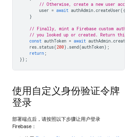
// Otherwise, create a new user account
user
=
await
authAdmin
.
createUser
({
phon
}
// Finally, mint a Firebase custom auth tok
// you looked up or created. Return this tok
const
authToken
=
await
authAdmin
.
createCus
res
.
status
(
200
).
send
(
authToken
);
return
;
});
使用自定义身份验证令牌
登录
部署端点后，请按照以下步骤让用户登录
Firebase：