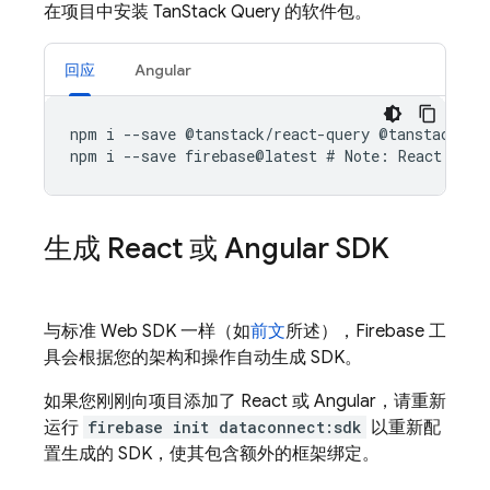
在项目中安装 TanStack Query 的软件包。
回应
Angular
npm
i
--
save
@
tanstack
/
react
-
query
@
tanstack
-
qu
npm
i
--
save
firebase
@
latest
#
Note
:
React
has
生成 React 或 Angular SDK
与标准 Web SDK 一样（如
前文
所述），Firebase 工
具会根据您的架构和操作自动生成 SDK。
如果您刚刚向项目添加了 React 或 Angular，请重新
运行
firebase init dataconnect:sdk
以重新配
置生成的 SDK，使其包含额外的框架绑定。