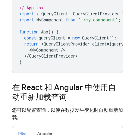
// App.tsx
import
{
QueryClient
,
QueryClientProvider
}
fro
import
MyComponent
from
'./my-component'
;
function
App
()
{
const
queryClient
=
new
QueryClient
();
return
<
QueryClientProvider
client
=
{
queryClie
<
MyComponent
/
<
/QueryClientProvider
}
在 React 和 Angular 中使用自
动重新加载查询
您可以配置查询，以便在数据发生变化时自动重新加
载。
回应
Angular