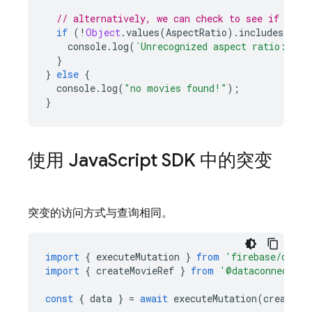
// alternatively, we can check to see if the 
if
(
!
Object
.
values
(
AspectRatio
).
includes
(
olde
console
.
log
(
`Unrecognized aspect ratio: 
${
o
}
}
else
{
console
.
log
(
"no movies found!"
);
}
使用 Java
Script SDK 中的突变
突变的访问方式与查询相同。
import
{
executeMutation
}
from
'firebase/data-
import
{
createMovieRef
}
from
'@dataconnect/ge
const
{
data
}
=
await
executeMutation
(
createMo