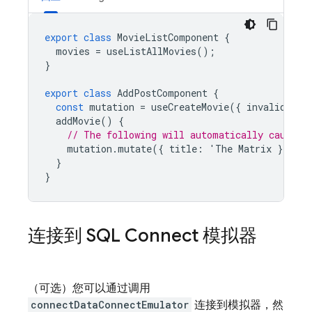
export
class
MovieListComponent
{
movies
=
useListAllMovies
();
}
export
class
AddPostComponent
{
const
mutation
=
useCreateMovie
({
invalidate
:
addMovie
()
{
// The following will automatically cause T
mutation
.
mutate
({
title
:
'
The
Matrix
});
}
}
连接到
SQL Connect
模拟器
（可选）您可以通过调用
connectDataConnectEmulator
连接到模拟器，然