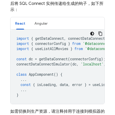
后将
SQL Connect
实例传递给生成的钩子，如下所
示：
React
Angular
import
{
getDataConnect
,
connectDataConnectEmul
import
{
connectorConfig
}
from
'@dataconnect/g
import
{
useListAllMovies
}
from
'@dataconnect/
const
dc
=
getDataConnect
(
connectorConfig
);
connectDataConnectEmulator
(
dc
,
'localhost'
,
939
class
AppComponent
()
{
...
const
{
isLoading
,
data
,
error
}
=
useListAll
...
}
如需切换到生产资源，请注释掉用于连接到模拟器的