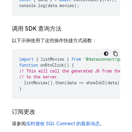
console
.
log
(
data
.
movies
);
调用 SDK 查询方法
以下示例使用了这些操作快捷方式函数：
import
{
listMovies
}
from
'@dataconnect/genera
function
onBtnClick
()
{
// This will call the generated JS from the CLI
// to the server.
listMovies
().
then
(
data
=
>
showInUI
(
data
));
/
}
订阅更改
请参阅
实时接收
SQL Connect
的最新动态
。