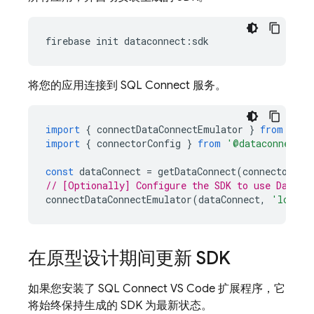
firebase
init
dataconnect
:
sdk
将您的应用连接到
SQL Connect
服务。
import
{
connectDataConnectEmulator
}
from
'fir
import
{
connectorConfig
}
from
'@dataconnect/g
const
dataConnect
=
getDataConnect
(
connectorCon
// [Optionally] Configure the SDK to use Data C
connectDataConnectEmulator
(
dataConnect
,
'localh
在原型设计期间更新 SDK
如果您安装了 SQL Connect VS Code 扩展程序，它
将始终保持生成的 SDK 为最新状态。