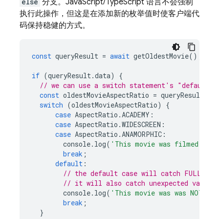
else
分支。JavaScript/TypeScript 语言不会强制
执行此操作，但这是在添加新的枚举值时使客户端代
码保持稳健的方式。
const
queryResult
=
await
getOldestMovie
();
if
(
queryResult
.
data
)
{
// we can use a switch statement's "default" 
const
oldestMovieAspectRatio
=
queryResult
.
da
switch
(
oldestMovieAspectRatio
)
{
case
AspectRatio
.
ACADEMY
:
case
AspectRatio
.
WIDESCREEN
:
case
AspectRatio
.
ANAMORPHIC
:
console
.
log
(
'This movie was filmed in A
break
;
default
:
// the default case will catch FULLSCRE
// it will also catch unexpected values
console
.
log
(
'This movie was was NOT fil
break
;
}