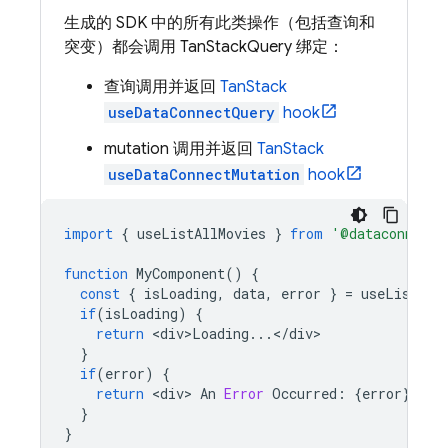
生成的 SDK 中的所有此类操作（包括查询和
突变）都会调用 TanStackQuery 绑定：
查询调用并返回
TanStack
useDataConnectQuery
hook
mutation 调用并返回
TanStack
useDataConnectMutation
hook
import
{
useListAllMovies
}
from
'@dataconnect/
function
MyComponent
()
{
const
{
isLoading
,
data
,
error
}
=
useListAll
if
(
isLoading
)
{
return
<
div>Loading
...
<
/
div
}
if
(
error
)
{
return
<
div
>
An
Error
Occurred
:
{
error
}
<
/
d
}
}