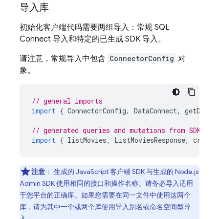
导入库
初始化客户端代码需要两组导入：常规
SQL
Connect
导入和特定的已生成 SDK 导入。
请注意，常规导入中包含
ConnectorConfig
对
象。
// general imports
import
{
ConnectorConfig
,
DataConnect
,
getDataC
// generated queries and mutations from SDK
import
{
listMovies
,
ListMoviesResponse
,
create
注意
：
生成的 JavaScript 客户端 SDK 与生成的 Node.js
Admin SDK 使用相同的接口和操作名称。请务必导入适用
于您平台的正确库。如果您需要在同一文件中使用这两个
库，请为其中一个或两个库使用导入别名或命名空间型导
入。