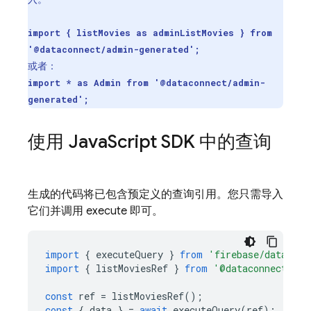
import { listMovies as adminListMovies } from
'@dataconnect/admin-generated';
或者：
import * as Admin from '@dataconnect/admin-
generated';
使用 Java
Script SDK 中的查询
生成的代码将已包含预定义的查询引用。您只需导入
它们并调用 execute 即可。
import
{
executeQuery
}
from
'firebase/data-con
import
{
listMoviesRef
}
from
'@dataconnect/gen
const
ref
=
listMoviesRef
();
const
{
data
}
=
await
executeQuery
(
ref
);