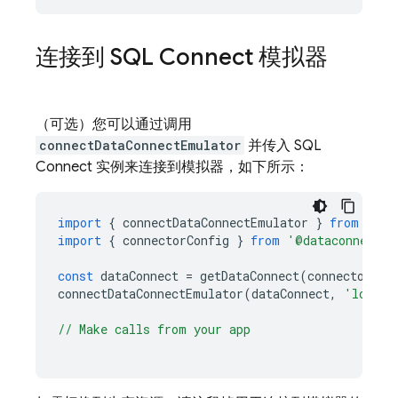
连接到
SQL Connect
模拟器
（可选）您可以通过调用
connectDataConnectEmulator
并传入
SQL
Connect
实例来连接到模拟器，如下所示：
import
{
connectDataConnectEmulator
}
from
'fir
import
{
connectorConfig
}
from
'@dataconnect/g
const
dataConnect
=
getDataConnect
(
connectorCon
connectDataConnectEmulator
(
dataConnect
,
'localh
// Make calls from your app